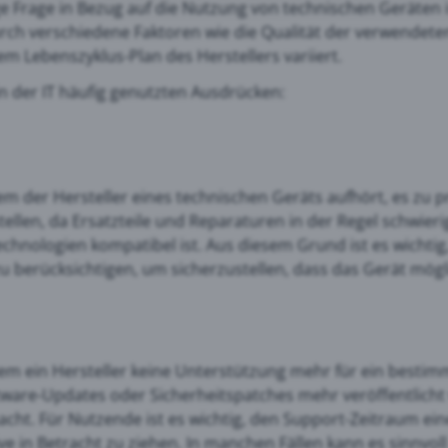
ge Frage in Bezug auf die Nutzung von technischen Geräten i
rch verschiedene Faktoren wie die Qualität der verwendete
 Lebenszyklus-Plan des Herstellers variiert.
le Maps
n der IT häufig genutzten Ausdrücken:
 Monitoring
em der Hersteller eines technischen Geräts aufhört, es zu 
ellen, da Ersatzteile und Reparaturen in der Regel schwie
chnologien kompatibel ist. Aus diesem Grund ist es wichti
berücksichtigen, um sicherzustellen, dass das Gerät mögl
dem ein Hersteller keine Unterstützung mehr für ein bestim
ware-Updates oder Sicherheitspatches mehr veröffentlicht 
cht. Für Nutzende ist es wichtig, den Support-Zeitraum ei
ve in Betracht zu ziehen. In manchen Fällen kann es sinnvoll