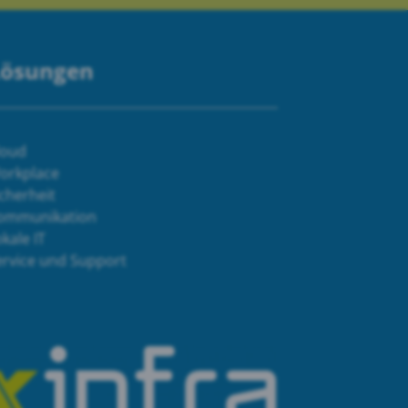
Lösungen
loud
orkplace
cherheit
ommunikation
kale IT
ervice und Support