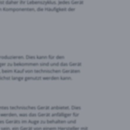
st daher ihr Lebenszyklus. Jedes Gerät
n Komponenten, die Häufigkeit der
produzieren. Dies kann für den
riger zu bekommen sind und das Gerät
g, beim Kauf von technischen Geräten
ichst lange genutzt werden kann.
mtes technisches Gerät anbietet. Dies
werden, was das Gerät anfälliger für
nes Geräts im Auge zu behalten und
 sein, ein Gerät von einem Hersteller mit