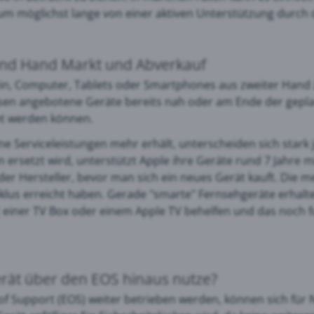
m möglichst lange von einer aktiven Unterstützung durch d
ond Hand Markt und Abverkauf
ein, Computer, Tablets oder Smartphones aus zweiter Hand z
örsen angebotene Geräte bereits nah oder am Ende der gepl
tet werden können.
eine Serviceleistungen mehr erhält, unterscheiden sich stark
 ersetzt wird, unterstützt Apple ihre Geräte rund 7 Jahre 
e der Hersteller, bevor man sich ein neues Gerät kauft. Die 
lus erreicht haben. Gerade "smarte" Fernsehgeräte erhalte
 einer TV Box oder einem Apple TV behelfen und das noch f
erät über den EOS hinaus nutze?
 Support (EOS) weiter betrieben werden, können sich für