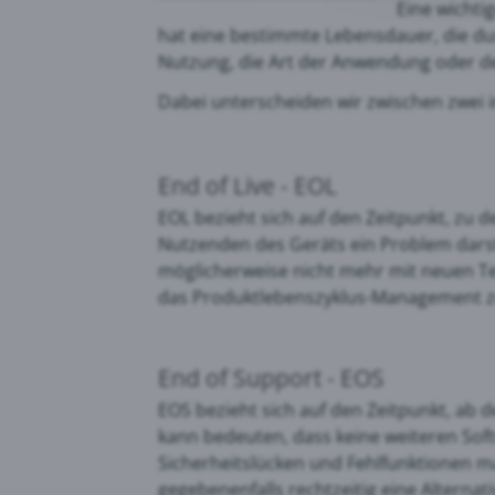
Eine wichti
hat eine bestimmte Lebensdauer, die du
Nutzung, die Art der Anwendung oder dem
Goog
Dabei unterscheiden wir zwischen zwei i
PRTG
End of Live - EOL
EOL bezieht sich auf den Zeitpunkt, zu d
Nutzenden des Geräts ein Problem darst
möglicherweise nicht mehr mit neuen Te
das Produktlebenszyklus-Management zu 
End of Support - EOS
EOS bezieht sich auf den Zeitpunkt, ab 
kann bedeuten, dass keine weiteren Soft
Sicherheitslücken und Fehlfunktionen ma
gegebenenfalls rechtzeitig eine Alternati