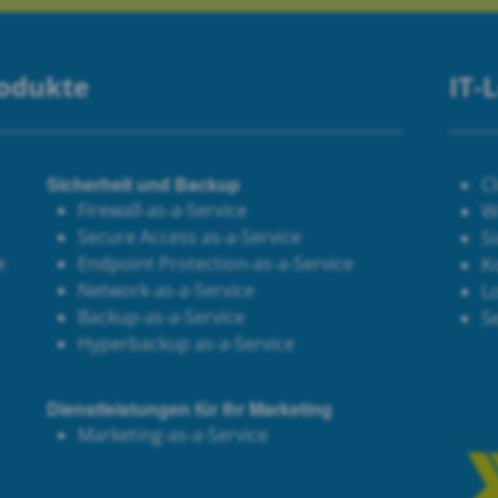
rodukte
IT-
Sicherheit und Backup
C
Firewall-as-a-Service
W
Secure Access as-a-Service
Si
e
Endpoint Protection-as-a-Service
K
Network-as-a-Service
Lo
Backup-as-a-Service
S
Hyperbackup as-a-Service
Dienstleistungen für Ihr Marketing
Marketing-as-a-Service