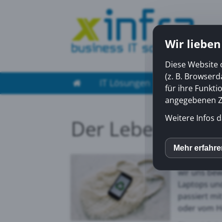
Wir lieben
Diese Website 
(z. B. Browser
IT Lösungen
Managed Ser
für ihre Funkti
angegebenen Zw
Weitere Infos d
Der Lebenszyklu
Technische 
Mehr erfahr
inCM
Aufgaben un
wir uns be
Laptops und
Mato
passiert mi
oder vom He
Yout