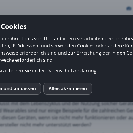
 Cookies
oder ihre Tools von Drittanbietern verarbeiten personenb
daten, IP-Adressen) und verwenden Cookies oder andere Ke
vices
Erfolge
News
Kiosk
Über uns
onsweise erforderlich sind und zur Erreichung der in den Co
ecke erforderlich sind.
azu finden Sie in der Datenschutzerklärung.
s von technischen Gerä
Geräte spielen heutzutage eine wichtige Rolle in unserem tä
en und anpassen
Alles akzeptieren
S
d sorgen dafür, dass wir unseren Alltag effizienter gestalten
wusst mit dem Lebenszyklus und der Nutzung solcher Gerä
 Wearables sind nur einige Beispiele für die zahlreichen Ge
mo (Piwik)
t diesen Geräten, wenn sie nicht mehr funktionieren oder au
rsteller nicht mehr unterstützt werden?
ube