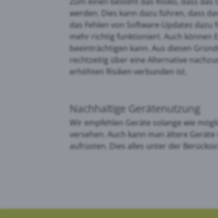
Zum einen besteht das Risiko, dass das G
werden. Dies kann dazu führen, dass da
das Fehlen von Software-Updates dazu f
mehr richtig funktioniert. Auch können
beeinträchtigen kann. Aus diesen Gründ
rechtzeitig über eine Alternative nach
erhöhten Risiken verbunden ist.
Nachhaltige Gerätenutzung
Wir empfehlen Geräte solange wie möglic
versehen. Auch kann man ältere Geräte m
aufrüsten. Dies alles unter der Berück