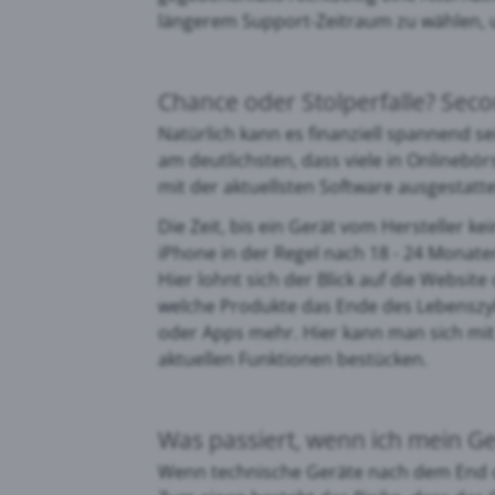
längerem Support-Zeitraum zu wählen, u
Chance oder Stolperfalle? Sec
Natürlich kann es finanziell spannend s
am deutlichsten, dass viele in Onlineb
mit der aktuellsten Software ausgestat
Die Zeit, bis ein Gerät vom Hersteller k
iPhone in der Regel nach 18 - 24 Monaten
Hier lohnt sich der Blick auf die Websit
welche Produkte das Ende des Lebenszyk
oder Apps mehr. Hier kann man sich mit
aktuellen Funktionen bestücken.
Was passiert, wenn ich mein G
Wenn technische Geräte nach dem End of