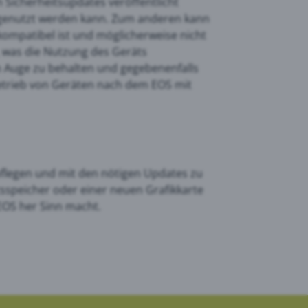
n Sicherheitsupdates veröffentlicht
e genutzt werden kann. Zum anderen kann
ompatibel ist und möglicherweise nicht
, was die Nutzung des Geräts
m Auge zu behalten und gegebenenfalls
Betrieb von Geräten nach dem EOS mit
 pflegen und mit den nötigen Updates zu
tsspeicher oder einer neuen Grafikkarte
EOS her Sinn macht.