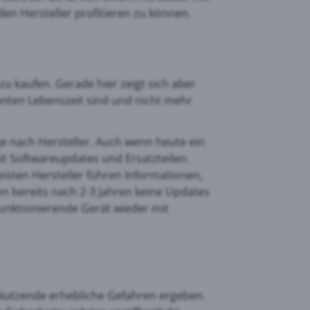
en Hersteller profitieren zu können.
u kaufen. Gerade hier zeigt sich aber
anten Lebenszeit sind und nicht mehr
 je nach Hersteller. Auch wenn heute ein
mit Softwareupdates und Ersatzteilen.
meisten Hersteller führen Informationen,
n bereits nach 2-3 Jahren keine Updates
unktionierende Gerät wieder mit
 Nutzende erhebliche Gefahren ergeben.