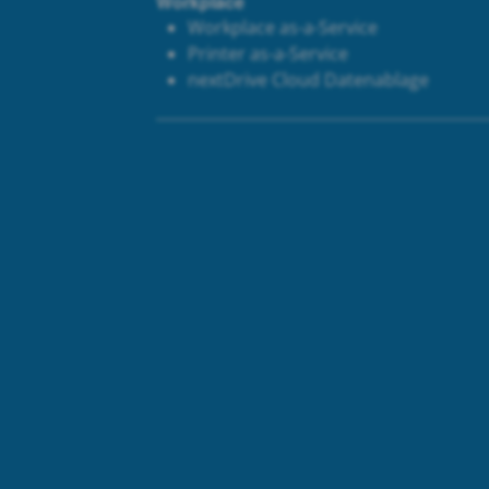
Workplace
Workplace as-a-Service
Printer as-a-Service
next
Drive Cloud Datenablage