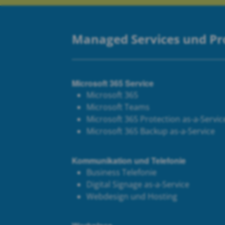
Managed Services und P
Microsoft 365 Service
Microsoft 365
Microsoft Teams
Microsoft 365 Protection as-a-Servic
Microsoft 365 Backup as-a-Service
Kommunikation und Telefonie
Business Telefonie
Digital Signage as-a-Service
Webdesign und Hosting