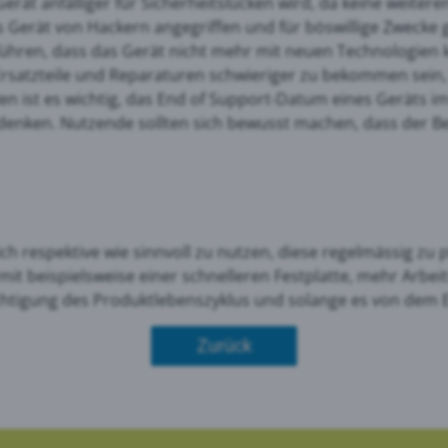
erät anfälliger für Sicherheitslücken wird, da keine weitere
s Gerät von Hackern angegriffen und für böswillige Zweck
ühren, dass das Gerät nicht mehr mit neuen Technologien k
 Ersatzteile und Reparaturen schwieriger zu bekommen sein
en ist es wichtig, das End of Support-Datum eines Geräts i
zudenken. Nutzende sollten sich bewusst machen, dass der 
h respektive wie sinnvoll zu nutzen, diese regelmässig zu
it beispielsweise einer schnelleren Festplatte, mehr Arbei
sichtigung des Produktlebenszyklus und solange es von dem 
Zurück