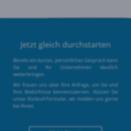
Jetzt gleich durchstarten
Bereits ein kurzes, persönliches Gespräch kann
Sie und Ihr Unternehmen deutlich
weiterbringen.
Wir freuen uns über Ihre Anfrage, um Sie und
Ihre Bedürfnisse kennenzulernen. Nutzen Sie
unser Rückruf-Formular, wir melden uns gerne
bei Ihnen.