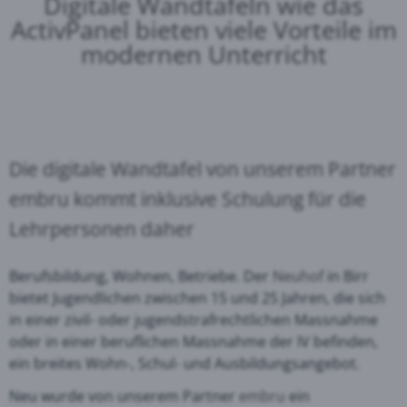
Digitale Wandtafeln wie das
ActivPanel
bieten viele Vorteile im
modernen Unterricht
Die digitale Wandtafel von unserem Partner
embru
kommt inklusive Schulung für die
Lehrpersonen daher
Berufsbildung, Wohnen, Betriebe. Der
Neuhof
in Birr
bietet Jugendlichen zwischen 15 und 25 Jahren, die sich
in einer zivil- oder jugendstrafrechtlichen Massnahme
oder in einer beruflichen Massnahme der IV befinden,
ein breites Wohn-, Schul- und Ausbildungsangebot.
Neu wurde von unserem Partner
embru
ein