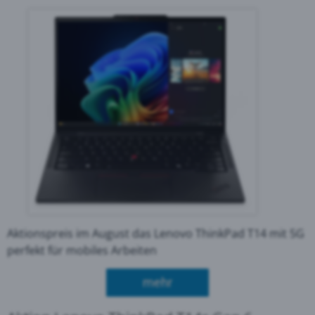
Aktionspreis im August das Lenovo ThinkPad T14 mit 5G
perfekt für mobiles Arbeiten
über Aktion Lenovo Thin
mehr