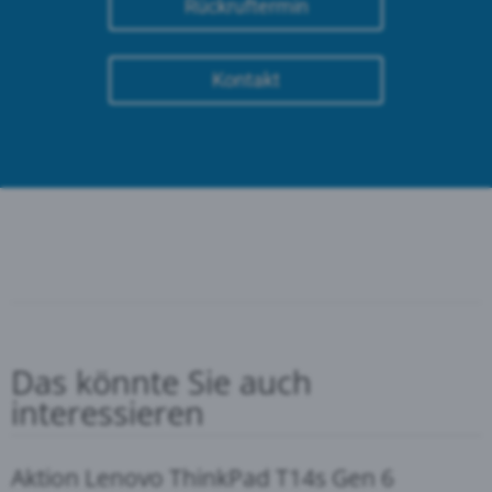
Rückruftermin
Kontakt
Das könnte Sie auch
interessieren
Aktion Lenovo ThinkPad T14s Gen 6