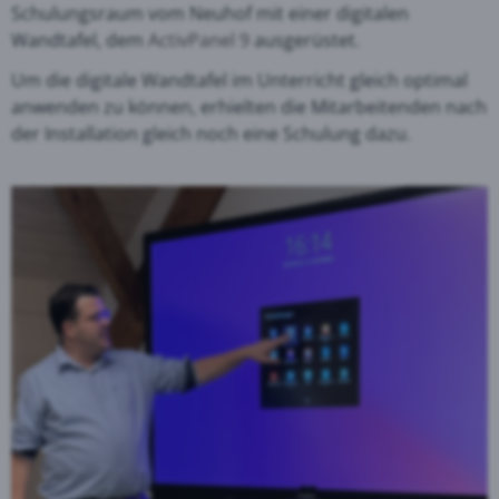
Schulungsraum vom Neuhof mit einer digitalen
Wandtafel, dem
ActivPanel 9
ausgerüstet.
Um die digitale Wandtafel im Unterricht gleich optimal
anwenden zu können, erhielten die Mitarbeitenden nach
der Installation gleich noch eine Schulung dazu.