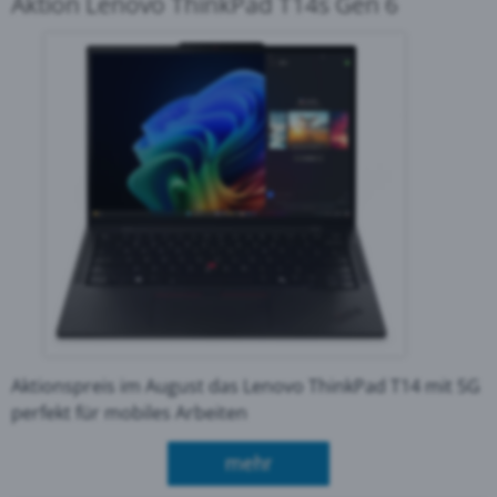
Aktion Lenovo ThinkPad T14s Gen 6
Aktionspreis im August das Lenovo ThinkPad T14 mit 5G
perfekt für mobiles Arbeiten
über Aktion Lenovo Thin
mehr