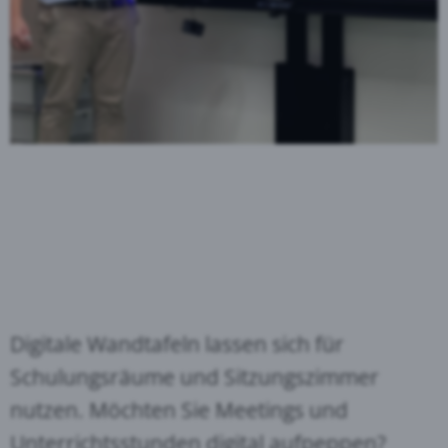
Digitale Wandtafeln lassen sich für
Schulungsräume und Sitzungszimmer
nutzen. Möchten Sie Meetings und
Unterrichtsstunden digital aufpeppen?