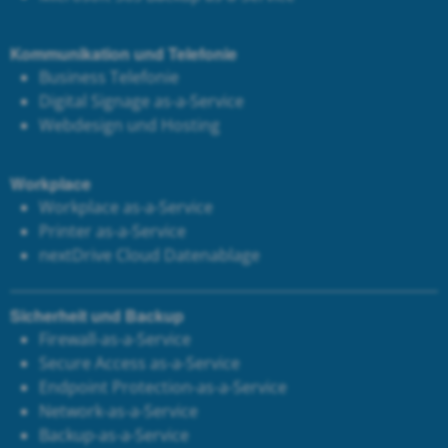
Kommunikation und Telefonie
Business Telefonie
Digital Signage as-a-Service
Webdesign und Hosting
Workplace
Workplace as-a-Service
Printer as-a-Service
next
Drive Cloud Datenablage
Sicherheit und Backup
Firewall-as-a-Service
Secure Access as-a-Service
Endpoint Protection-as-a-Service
Network-as-a-Service
Backup-as-a-Service