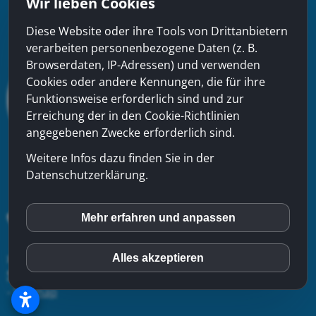
Wir lieben Cookies
Diese Website oder ihre Tools von Drittanbietern
verarbeiten personenbezogene Daten (z. B.
Browserdaten, IP-Adressen) und verwenden
Cookies oder andere Kennungen, die für ihre
Funktionsweise erforderlich sind und zur
Erreichung der in den Cookie-Richtlinien
angegebenen Zwecke erforderlich sind.
Weitere Infos dazu finden Sie in der
Datenschutzerklärung.
Mehr erfahren und anpassen
inCMS
xinfra gmbh
- Badstrasse 50 - CH-5200 Brugg - Tel:
056
Alles akzeptieren
Matomo (Piwik)
544 22 22
-
Kontakt
-
Impressum
-
Datenschutzerklärung
-
Sitemap