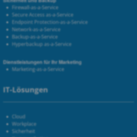
Sicherheit und Backup
Firewall-as-a-Service
Secure Access as-a-Service
Endpoint Protection-as-a-Service
Network-as-a-Service
Backup-as-a-Service
Hyperbackup as-a-Service
Dienstleistungen für Ihr Marketing
Marketing-as-a-Service
IT-Lösungen
Cloud
Workplace
Sicherheit