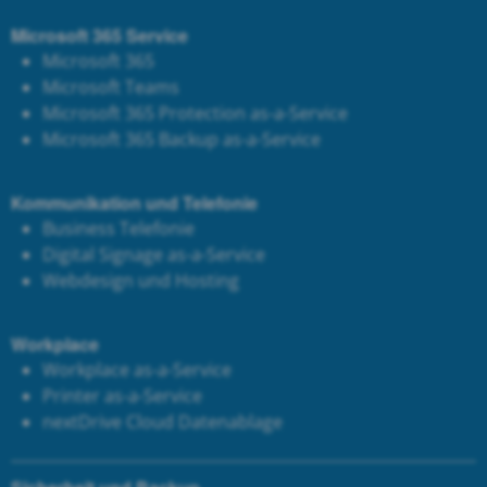
Microsoft 365 Service
Microsoft 365
Microsoft Teams
Microsoft 365 Protection as-a-Service
Microsoft 365 Backup as-a-Service
Kommunikation und Telefonie
Business Telefonie
Digital Signage as-a-Service
Webdesign und Hosting
Workplace
Workplace as-a-Service
Printer as-a-Service
next
Drive Cloud Datenablage