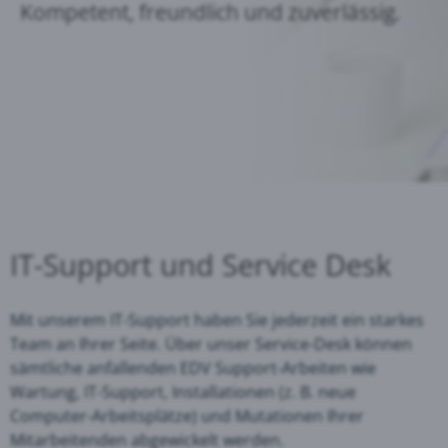
Kompetent, freundlich und zuverlässig.
IT-Support und Service Desk
Mit unserem IT-Support haben Sie jederzeit ein starkes
Team an Ihrer Seite. Über unser Service-Desk können
sämtliche anfallenden EDV Support-Arbeiten wie
Wartung, IT-Support, Installationen (z. B. neue
Computer-Arbeitsplätze) und Mutationen Ihrer
Mitarbeitenden abgewickelt werden.