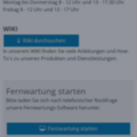
Montag bis Donnerstag 8 - 12 Uhr und 13 - 17.30 Uhr
Freitag 8 - 12 Uhr und 13 - 17 Uhr
WIKI
Wiki durchsuchen
In unserem WIKI finden Sie viele Anleitungen und How-
To's zu unseren Produkten und Dienstleistungen.
Fernwartung starten
Bitte laden Sie sich nach telefonischer Rückfrage
unsere Fernwartungs-Software herunter.
Fernwartung starten