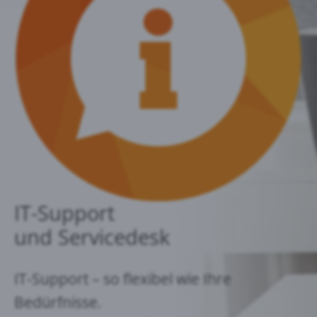
IT-Support
und Servicedesk
IT-Support – so flexibel wie Ihre
Bedürfnisse.