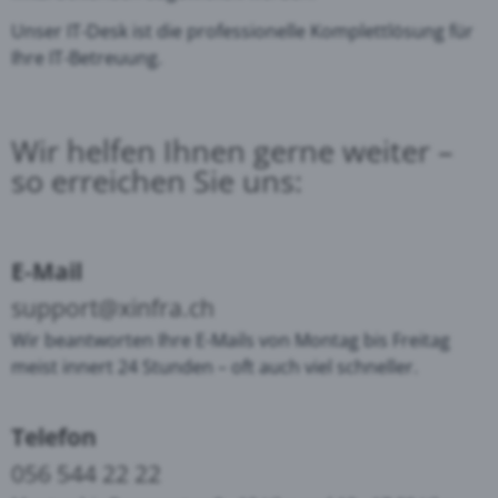
Unser IT-Desk ist die professionelle Komplettlösung für
Ihre IT-Betreuung.
Wir helfen Ihnen gerne weiter –
so erreichen Sie uns:
E-Mail
support@xinfra.ch
Wir beantworten Ihre E-Mails von Montag bis Freitag
meist innert 24 Stunden – oft auch viel schneller.
Telefon
056 544 22 22