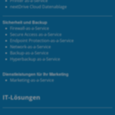
Printer as-a-Service
next
Drive Cloud Datenablage
Sicherheit und Backup
Firewall-as-a-Service
Secure Access as-a-Service
Endpoint Protection-as-a-Service
Network-as-a-Service
Backup-as-a-Service
Hyperbackup as-a-Service
Dienstleistungen für Ihr Marketing
Marketing-as-a-Service
IT-Lösungen