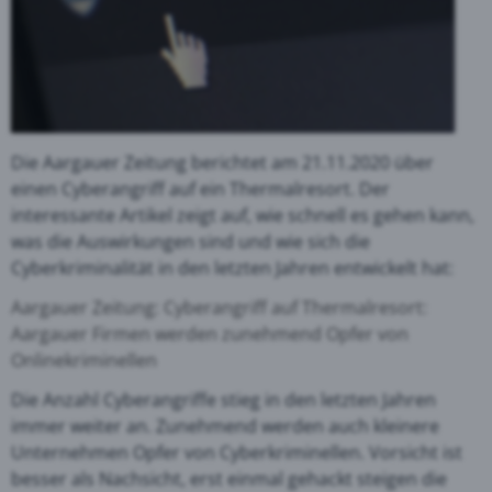
Die Aargauer Zeitung berichtet am 21.11.2020 über
einen Cyberangriff auf ein Thermalresort. Der
interessante Artikel zeigt auf, wie schnell es gehen kann,
was die Auswirkungen sind und wie sich die
Cyberkriminalität in den letzten Jahren entwickelt hat:
Aargauer Zeitung: Cyberangriff auf Thermalresort:
Aargauer Firmen werden zunehmend Opfer von
Onlinekriminellen
Die Anzahl Cyberangriffe stieg in den letzten Jahren
immer weiter an. Zunehmend werden auch kleinere
Unternehmen Opfer von Cyberkriminellen. Vorsicht ist
besser als Nachsicht, erst einmal gehackt steigen die