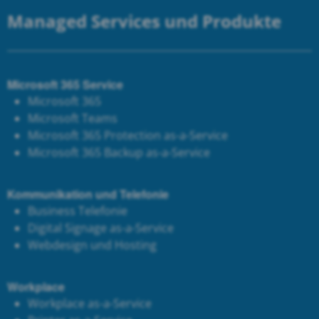
Managed Services und Produkte
Microsoft 365 Service
Microsoft 365
Microsoft Teams
Microsoft 365 Protection as-a-Service
Microsoft 365 Backup as-a-Service
Kommunikation und Telefonie
Business Telefonie
Digital Signage as-a-Service
Webdesign und Hosting
Workplace
Workplace as-a-Service