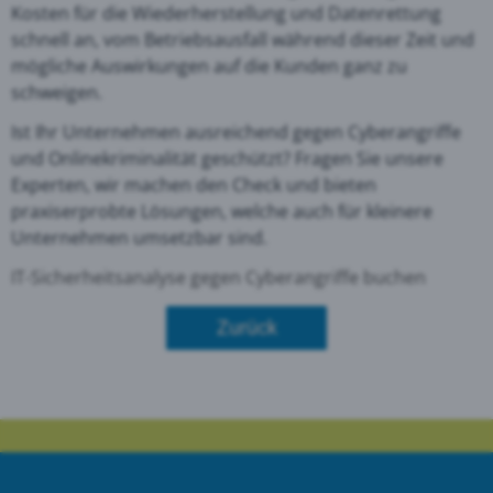
Kosten für die Wiederherstellung und Datenrettung
schnell an, vom Betriebsausfall während dieser Zeit und
mögliche Auswirkungen auf die Kunden ganz zu
schweigen.
Ist Ihr Unternehmen ausreichend gegen Cyberangriffe
und Onlinekriminalität geschützt? Fragen Sie unsere
Experten, wir machen den Check und bieten
praxiserprobte Lösungen, welche auch für kleinere
Unternehmen umsetzbar sind.
IT-Sicherheitsanalyse gegen Cyberangriffe buchen
Zurück