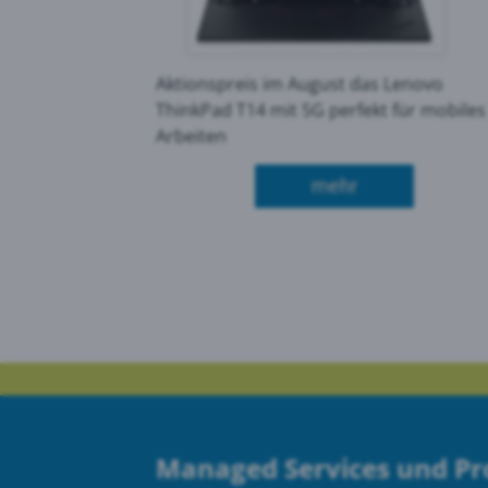
Aktionspreis im August das Lenovo
ThinkPad T14 mit 5G perfekt für mobiles
Arbeiten
über Aktion Le
mehr
Managed Services und P