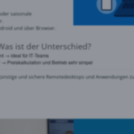
oder saisonale
r.
ndroid und über Browser.
as ist der Unterschied?
ient → ideal für IT‑Teams
 → Preiskalkulation und Betrieb sehr simpel
ngünstige und sichere Remotedesktops und Anwendungen zur 