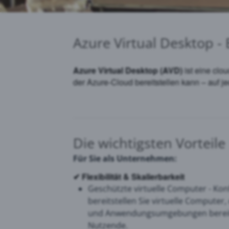
Azure Virtual Desktop -
Azure Virtual Desktop (AVD)
ist eine clo
der Azure‑Cloud bereitstellen kann – auf je
Die wichtigsten Vorteile
Für Sie als Unternehmen:
✔
Flexibilität & Skalierbarkeit
Geschützte virtuelle Computer -
Kon
bereitstellen Sie virtuelle Computer
und Anwendungsumgebungen bereitste
Nutzende.