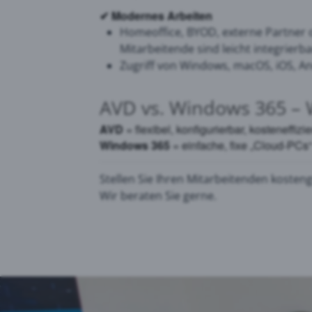
✔
Modernes Arbeiten
Homeoffice, BYOD, externe Partner 
Mitarbeitende sind leicht integrierba
Zugriff von Windows, macOS, iOS, A
AVD vs. Windows 365 – W
AVD
= flexibel, konfigurierbar, kosteneffiz
Windows 365
= einfache, fixe „Cloud-PCs“
Stellen Sie Ihren Mitarbeitenden koste
Wir beraten Sie gerne.