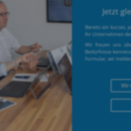
Jetzt g
Bereits ein kurzes,
Ihr Unternehmen deu
Wir freuen uns übe
Bedürfnisse kennenz
Formular, wir melden
Wir 