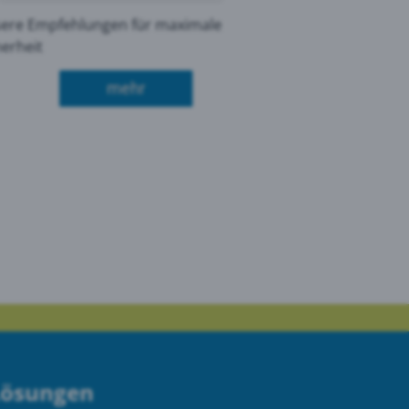
ere Empfehlungen für maximale
herheit
über SonicWall SSL-VPN-Aktivität: Wa
mehr
raucht es für einen umfassenden Cyberschutz?
Lösungen