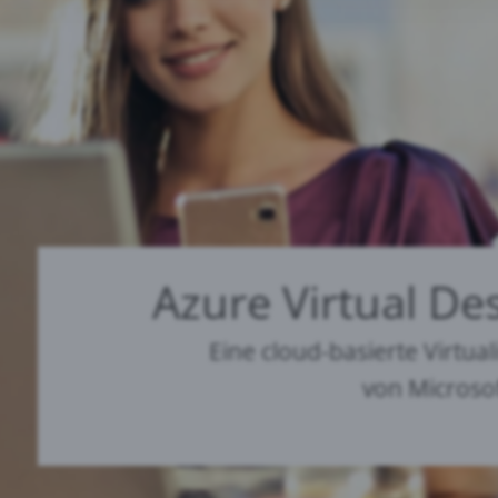
le Maps
 Monitoring
Azure Virtual De
Eine cloud-basierte Virtua
von Microso