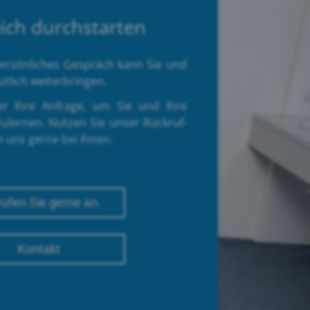
leich durchstarten
 persönliches Gespräch kann Sie und
tlich weiterbringen.
r Ihre Anfrage, um Sie und Ihre
ulernen. Nutzen Sie unser Rückruf-
 uns gerne bei Ihnen.
rufen Sie gerne an.
Kontakt