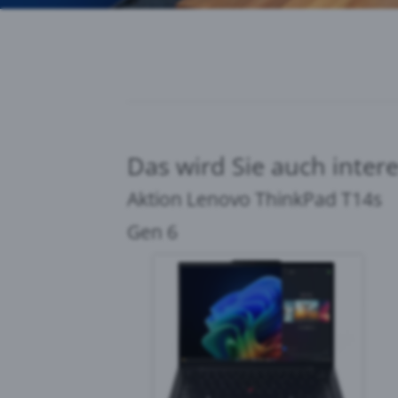
Das wird Sie auch inte
Aktion Lenovo ThinkPad T14s
Gen 6