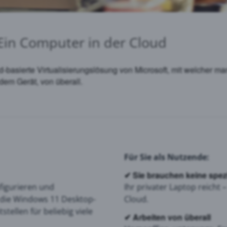
 Ein Computer in der Cloud
ud-basierte Virtualisierungslösung von Microsoft, mit welcher
dem Gerät, von überall.
Für Sie als Nutzende:
✔
Sie brauchen keine spez
figurieren und
Ihr privater Laptop reicht 
, die Windows 11 Desktop-
Cloud.
llen für beliebig viele
✔
Arbeiten von überall