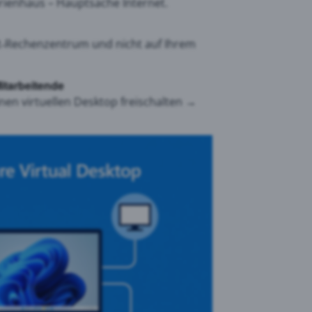
rienhaus – Hauptsache Internet.
t‑Rechenzentrum und nicht auf Ihrem
Mitarbeitende
nen virtuellen Desktop freischalten →