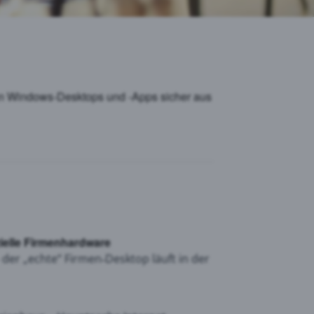
 man Windows‑Desktops und ‑Apps sicher aus
ielle Firmenhardware
– der „echte“ Firmen‑Desktop läuft in der