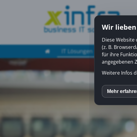
Wir lieben
Diese Website 
(z. B. Browser
IT Lösungen
Managed Ser
für ihre Funkti
angegebenen Zw
Weitere Infos d
Mehr erfahr
inCM
Mato
Yout