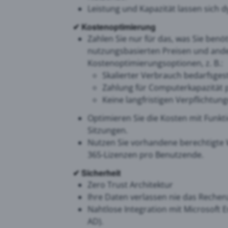
Leistung und Kapazität lassen sich 
✔
Kostenoptimierung
Zahlen Sie nur für das, was Sie benöt
nutzungsbasierten Preisen und and
Kostenoptimierungsoptionen, z. B.:
Skalierter Verbrauch bedarfsges
Zahlung für Computerkapazität 
Keine langfristigen Verpflichtu
Optimieren Sie die Kosten mit Funkt
Sitzungen.
Nutzen Sie vorhandene berechtigte 
365-Lizenzen pro Benutzende.
✔
Sicherheit
Zero Trust Architektur
Ihre Daten verlassen nie das Reche
Nahtlose Integration mit Microsoft 
AD).