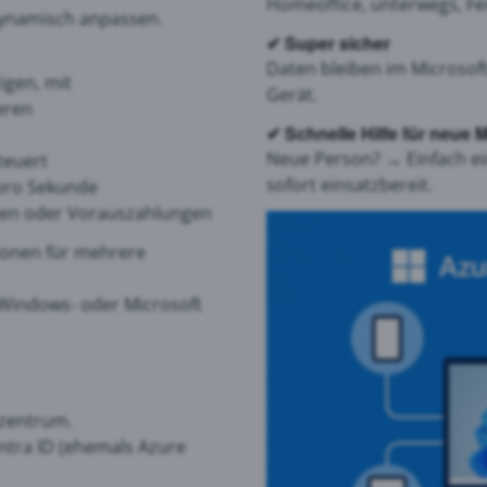
Homeoffice, unterwegs, Fe
dynamisch anpassen.
✔
Super sicher
Daten bleiben im Microsof
igen, mit
Gerät.
eren
✔
Schnelle Hilfe für neue 
Neue Person? → Einfach ei
teuert
sofort einsatzbereit.
pro Sekunde
ngen oder Vorauszahlungen
ionen für mehrere
Windows- oder Microsoft
nzentrum.
Entra ID (ehemals Azure