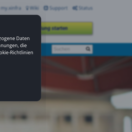
my.xinfra
Wiki
Support
Status
Fernwartung starten
ezogene Daten
nnungen, die
okie-Richtlinien