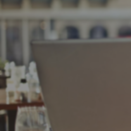
Goog
PRTG