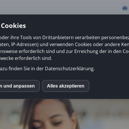
 Cookies
oder ihre Tools von Drittanbietern verarbeiten personenb
daten, IP-Adressen) und verwenden Cookies oder andere Ke
vices
Erfolge
News
Kiosk
Über uns
onsweise erforderlich sind und zur Erreichung der in den Co
ecke erforderlich sind.
azu finden Sie in der Datenschutzerklärung.
en und anpassen
Alles akzeptieren
S
mo (Piwik)
ube