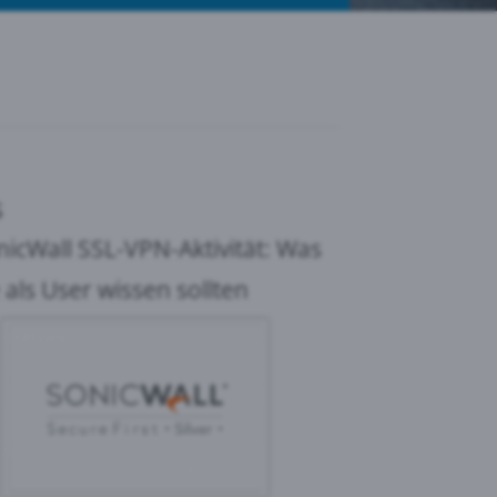
s
nicWall SSL-VPN-Aktivität: Was
 als User wissen sollten