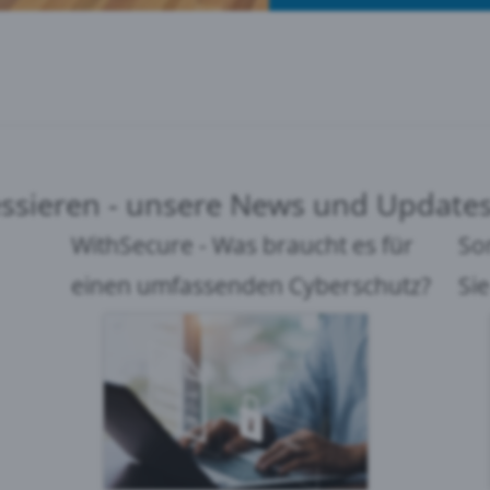
ressieren - unsere News und Update
WithSecure - Was braucht es für
So
einen umfassenden Cyberschutz?
Sie