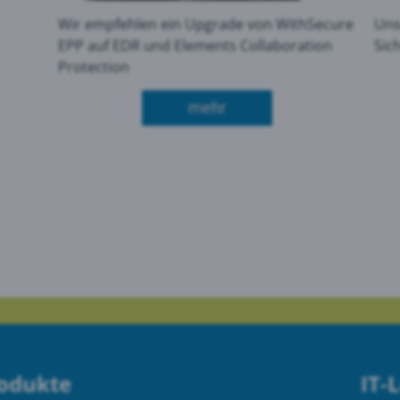
Wir empfehlen ein Upgrade von WithSecure
Uns
EPP auf EDR und Elements Collaboration
Sic
Protection
über WithSecure - Was b
mehr
novo ThinkPad T14s Gen 6
rodukte
IT-