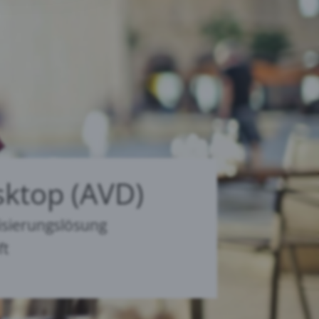
sktop (AVD)
lisierungslösung
ft