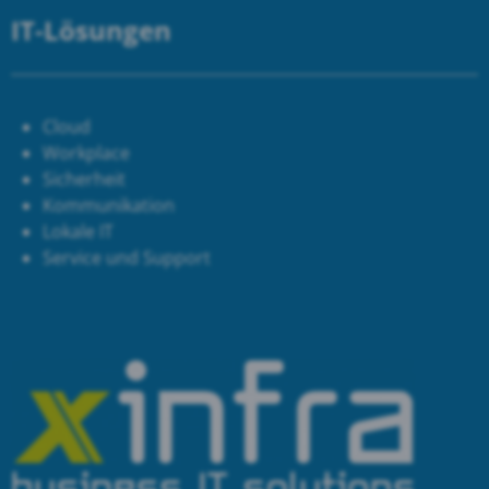
IT-Lösungen
Cloud
Workplace
Sicherheit
Kommunikation
Lokale IT
Service und Support