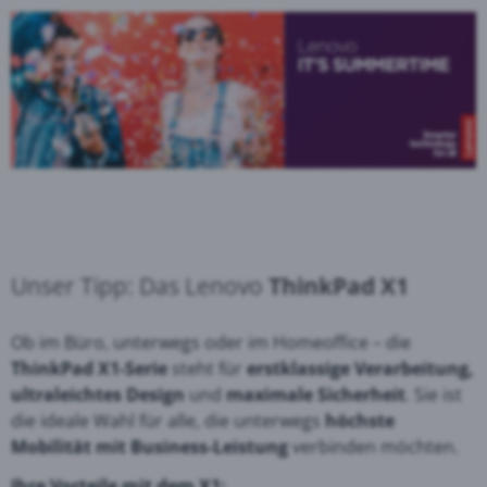
Unser Tipp: Das Lenovo
ThinkPad X1
Ob im Büro, unterwegs oder im Homeoffice – die
ThinkPad X1-Serie
steht für
erstklassige Verarbeitung,
ultraleichtes Design
und
maximale Sicherheit
. Sie ist
die ideale Wahl für alle, die unterwegs
höchste
Mobilität mit Business-Leistung
verbinden möchten.
Ihre Vorteile mit dem X1: