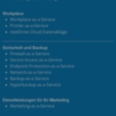
Workplace
Workplace as-a-Service
Printer as-a-Service
next
Drive Cloud Datenablage
Sicherheit und Backup
Firewall-as-a-Service
Secure Access as-a-Service
Endpoint Protection-as-a-Service
Network-as-a-Service
Backup-as-a-Service
Hyperbackup as-a-Service
Dienstleistungen für Ihr Marketing
Marketing-as-a-Service