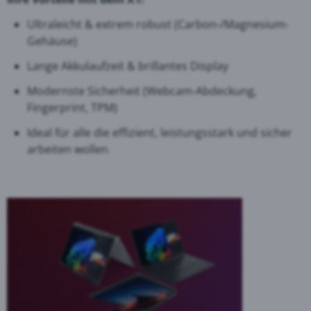
Ultraleicht & extrem robust (Carbon-/Magnesium-
Gehäuse)
Lange Akkulaufzeit & brillantes Display
Modernste Sicherheit (Webcam-Abdeckung,
Fingerprint, TPM)
Ideal für alle die effizient, leistungsstark und sicher
arbeiten wollen