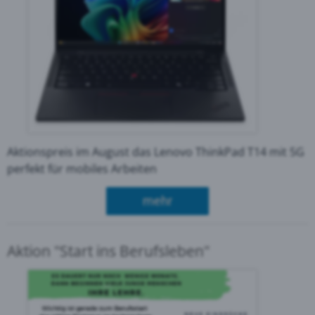
Aktionspreis im August das Lenovo ThinkPad T14 mit 5G
perfekt für mobiles Arbeiten
über Aktion Lenovo Thin
mehr
Aktion "Start ins Berufsleben"