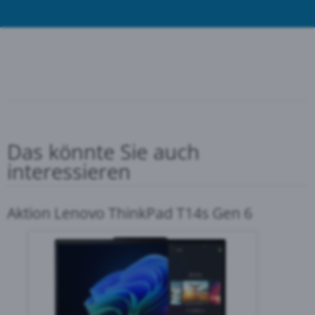
Das könnte Sie auch
interessieren
Aktion Lenovo ThinkPad T14s Gen 6