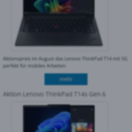
Aktionspreis im August das Lenovo ThinkPad T14 mit 5G
perfekt für mobiles Arbeiten
über Aktion Lenovo Thin
mehr
Aktion Lenovo ThinkPad T14s Gen 6