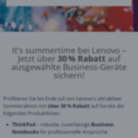
It’s summertime bei Lenovo –
Jetzt über
30 % Rabatt
auf
ausgewählte Business-Geräte
sichern!
Profitieren Sie bis Ende Juli von Lenovo’s attraktiver
Sommeraktion mit
über 30 % Rabatt
auf Geräte der
folgenden Produktlinien:
ThinkPad
– robuste, zuverlässige
Business-
Notebooks
für professionelle Ansprüche