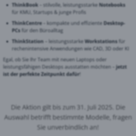
ThinkBook
– stilvolle, leistungsstarke
Notebooks
für KMU, Startups & junge Profis
ThinkCentre
– kompakte und effiziente
Desktop-
PCs
für den Büroalltag
ThinkStation
– leistungsstarke
Workstations
für
rechenintensive Anwendungen wie CAD, 3D oder KI
Egal, ob Sie Ihr Team mit neuen Laptops oder
leistungsfähigen Desktops ausstatten möchten –
jetzt
ist der perfekte Zeitpunkt dafür
!
Die Aktion gilt bis zum 31. Juli 2025. Die
Auswahl betrifft bestimmte Modelle, fragen
Sie unverbindlich an!