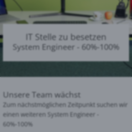
IT Stelle zu besetzen
System Engineer - 60%-100%
Unsere Team wächst
Zum nächstmöglichen Zeitpunkt suchen wir
einen weiteren System Engineer -
60%-100%