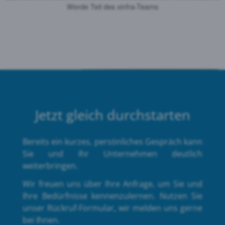
Werde Teil des xinfra-Teams
Jetzt gleich durchstarten
Bereits ein kurzes, persönliches Gespräch kann
Sie und Ihr Unternehmen deutlich
weiterbringen.
Wir freuen uns über Ihre Anfrage, um Sie und
Ihre Bedürfnisse kennenzulernen. Nutzen Sie
unser Rückruf-Formular, wir melden uns gerne
bei Ihnen.