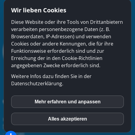
Wir lieben Cookies
Diese Website oder ihre Tools von Drittanbietern
verarbeiten personenbezogene Daten (z. B.
Browserdaten, IP-Adressen) und verwenden
Cookies oder andere Kennungen, die für ihre
Funktionsweise erforderlich sind und zur
Erreichung der in den Cookie-Richtlinien
angegebenen Zwecke erforderlich sind.
Weitere Infos dazu finden Sie in der
Datenschutzerklärung.
Mehr erfahren und anpassen
inCMS
xinfra gmbh
- Badstrasse 50 - CH-5200 Brugg - Tel:
056
Alles akzeptieren
Matomo (Piwik)
544 22 22
-
Kontakt
-
Impressum
-
Datenschutzerklärung
-
Sitemap