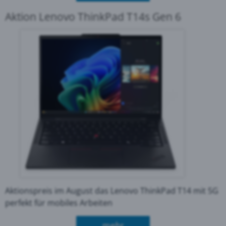
Aktion Lenovo ThinkPad T14s Gen 6
Aktionspreis im August das Lenovo ThinkPad T14 mit 5G
perfekt für mobiles Arbeiten
über Aktion Lenovo Thin
mehr