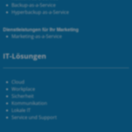
Backup-as-a-Service
Hyperbackup as-a-Service
Dienstleistungen für Ihr Marketing
Marketing-as-a-Service
IT-Lösungen
Cloud
Workplace
Sicherheit
Kommunikation
Lokale IT
Service und Support