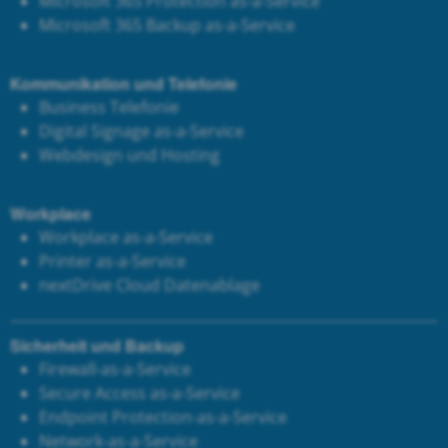
Microsoft 365 Protection as-a-Service
Microsoft 365 Backup as-a-Service
Kommunikation und Telefonie
Business Telefonie
Digital Signage as-a-Service
Webdesign und Hosting
Workplace
Workplace as-a-Service
Printer as-a-Service
next
Drive Cloud Datenablage
Sicherheit und Backup
Firewall-as-a-Service
Secure Access as-a-Service
Endpoint Protection-as-a-Service
Network-as-a-Service