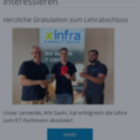
interessieren
Herzliche Gratulation zum Lehrabschluss
Unser Lernende, Arb Gashi, hat erfolgreich die Lehre
zum ICT-Fachmann absolviert.
über Herzliche Gratulati
mehr