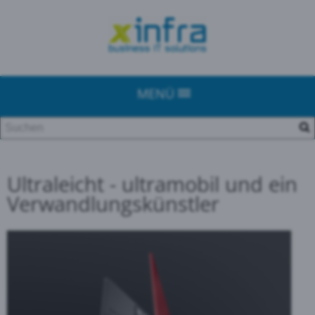
MENÜ
Ultraleicht - ultramobil und ein
Verwandlungskünstler