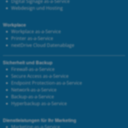
Digital Signage as-a-Service
Webdesign und Hosting
Workplace
Workplace as-a-Service
Printer as-a-Service
next
Drive Cloud Datenablage
Sicherheit und Backup
Firewall-as-a-Service
Secure Access as-a-Service
Endpoint Protection-as-a-Service
Network-as-a-Service
Backup-as-a-Service
Hyperbackup as-a-Service
Dienstleistungen für Ihr Marketing
Marketing-as-a-Service