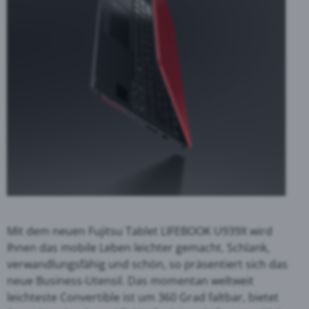
Mit dem neuen Fujitsu Tablet LIFEBOOK U939X wird
Ihnen das mobile Leben leichter gemacht. Schlank,
verwandlungsfähig und schön, so präsentiert sich das
neue Business-Utensil. Das momentan weltweit
leichteste Convertible ist um 360 Grad faltbar, bietet