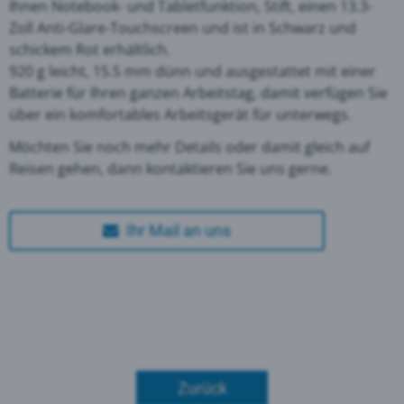
Ihnen Notebook- und Tabletfunktion, Stift, einen 13.3-
Zoll Anti-Glare-Touchscreen und ist in Schwarz und
schickem Rot erhältlich.
920 g leicht, 15.5 mm dünn und ausgestattet mit einer
Batterie für Ihren ganzen Arbeitstag, damit verfügen Sie
über ein komfortables Arbeitsgerät für unterwegs.
Möchten Sie noch mehr Details oder damit gleich auf
Reisen gehen, dann kontaktieren Sie uns gerne.
Ihr Mail an uns
Zurück