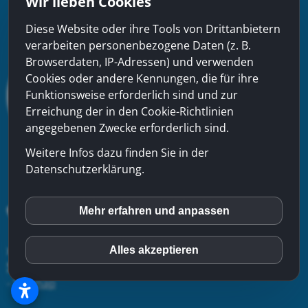
Wir lieben Cookies
Diese Website oder ihre Tools von Drittanbietern
verarbeiten personenbezogene Daten (z. B.
Browserdaten, IP-Adressen) und verwenden
Cookies oder andere Kennungen, die für ihre
Funktionsweise erforderlich sind und zur
Erreichung der in den Cookie-Richtlinien
angegebenen Zwecke erforderlich sind.
Weitere Infos dazu finden Sie in der
Datenschutzerklärung.
Mehr erfahren und anpassen
inCMS
xinfra gmbh
- Badstrasse 50 - CH-5200 Brugg - Tel:
056
Alles akzeptieren
Matomo (Piwik)
544 22 22
-
Kontakt
-
Impressum
-
Datenschutzerklärung
-
Sitemap