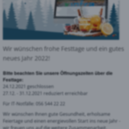
Wir wünschen frohe Festtage und ein gutes
neues Jahr 2022!
Bitte beachten Sie unsere Öffnungszeiten über die
Festtage:
24.12.2021 geschlossen
27.12. - 31.12.2021 reduziert erreichbar
Für IT-Notfälle: 056 544 22 22
Wir wünschen Ihnen gute Gesundheit, erholsame
Feiertage und einen energievollen Start ins neue Jahr -
wir freuen uns auf die weitere Zusammenarbeit.