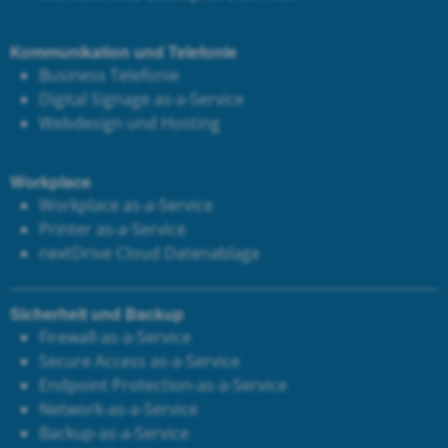
Kommunikation und Telefonie
Business Telefonie
Digital Signage as-a-Service
Webdesign und Hosting
Workplace
Workplace as-a-Service
Printer as-a-Service
next
Drive Cloud Datenablage
Sicherheit und Backup
Firewall-as-a-Service
Secure Access as-a-Service
Endpoint Protection-as-a-Service
Network-as-a-Service
Backup-as-a-Service