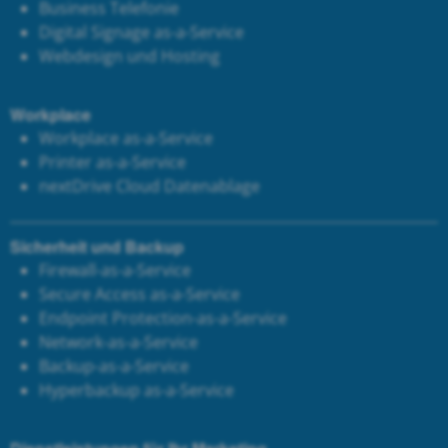
Business Telefonie
Digital Signage as-a-Service
Webdesign und Hosting
Workplace
Workplace as-a-Service
Printer as-a-Service
next
Drive Cloud Datenablage
Sicherheit und Backup
Firewall-as-a-Service
Secure Access as-a-Service
Endpoint Protection-as-a-Service
Network-as-a-Service
Backup-as-a-Service
Hyperbackup as-a-Service