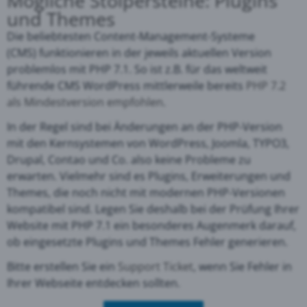
Mögliche Stolpersteine: Plugins
und Themes
Die
beliebtesten Content-Management-Systeme
(CMS)
funktionieren in der jeweils aktuellen Version
problemlos mit PHP 7.1. So ist z.B. für das weltweit
führende CMS WordPress mittlerweile bereits
PHP 7.2
als Mindestversion empfohlen
.
In der Regel sind bei Änderungen an der PHP-Version
mit den Kernsystemen von
WordPress, Joomla, TYPO3,
Drupal, Contao und Co.
also keine Probleme zu
erwarten. Vielmehr sind es Plugins, Erweiterungen und
Themes, die noch nicht mit modernen PHP-Versionen
kompatibel sind. Legen Sie deshalb bei der Prüfung Ihrer
Website mit PHP 7.1 ein besonderes Augenmerk darauf,
ob eingesetzte Plugins und Themes Fehler generieren.
Bitte erstellen Sie ein
Support Ticket
, wenn Sie Fehler in
Ihrer Webseite entdecken sollten.