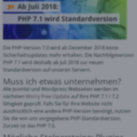
Die PHP-Version 7.0 wird ab Dezember 2018 keine
Sicherheitsupdates mehr erhalten. Die Nachfolgeversion
PHP 7.1 wird deshalb ab Juli 2018 zur neuen
Standardversion auf unseren Servern.
Muss ich etwas unternehmen?
Alle Joomla! und Wordpress Webseiten werden im
nächsten
Worry Free Update
auf Ihre PHP 7.1 / 7.2
fähigkeit geprüft. Falls Sie für Ihre Website nicht
ausdrücklich eine andere PHP-Version benötigt, nutzen
Sie die von uns vorgegebene PHP-Standardversion.
Zurzeit ist das PHP 7.0.