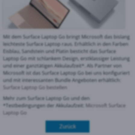
Mit dem Surface Laptop Go bringt Microsoft das bislang
leichteste Surface Laptop raus. Erhältlich in den Farben
Eisblau, Sandstein und Platin besticht das Surface
Laptop Go mit schlankem Design, erstklassiger Leistung
und einer ganztätigen Akkulaufzeit*. Als Partner von
Microsoft ist das Surface Laptop Go bei uns konfiguriert
und mit interessanten Bundle Angeboten erhältlich:
Surface Laptop Go bestellen
Mehr zum Surface Laptop Go und den
*Testbedingungen der Akkulaufzeit:
Microsoft Surface
Laptop Go
Zurück