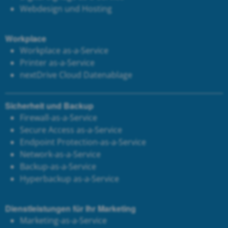
Webdesign und Hosting
Workplace
Workplace as-a-Service
Printer as-a-Service
next
Drive Cloud Datenablage
Sicherheit und Backup
Firewall-as-a-Service
Secure Access as-a-Service
Endpoint Protection-as-a-Service
Network-as-a-Service
Backup-as-a-Service
Hyperbackup as-a-Service
Dienstleistungen für Ihr Marketing
Marketing-as-a-Service