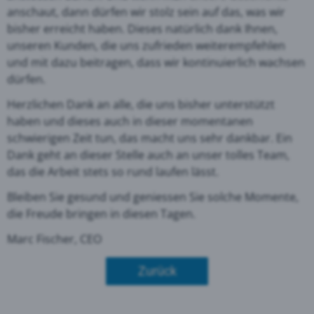
anschaut, dann dürfen wir stolz sein auf das, was wir
bisher erreicht haben. Dieses natürlich dank Ihnen,
unseren Kunden, die uns zufrieden weiterempfehlen
und mit dazu beitragen, dass wir kontinuierlich wachsen
dürfen.
Herzlichen Dank an alle, die uns bisher unterstützt
haben und dieses auch in dieser momentanen
schwierigen Zeit tun, das macht uns sehr dankbar. Ein
Dank geht an dieser Stelle auch an unser tolles Team,
das die Arbeit stets so rund laufen lässt.
Bleiben Sie gesund und geniessen Sie solche Momente,
die Freude bringen in diesen Tagen.
Marc Fischer, CEO
Zurück