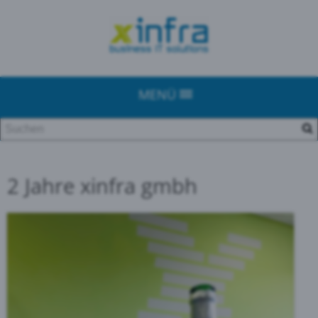
MENÜ
2 Jahre xinfra gmbh