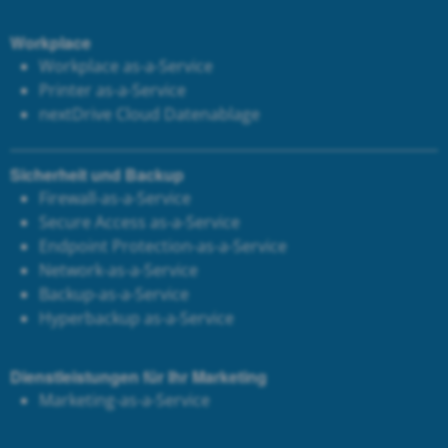
Workplace
Workplace as-a-Service
Printer as-a-Service
next
Drive Cloud Datenablage
Sicherheit und Backup
Firewall-as-a-Service
Secure Access as-a-Service
Endpoint Protection-as-a-Service
Network-as-a-Service
Backup-as-a-Service
Hyperbackup as-a-Service
Dienstleistungen für Ihr Marketing
Marketing-as-a-Service