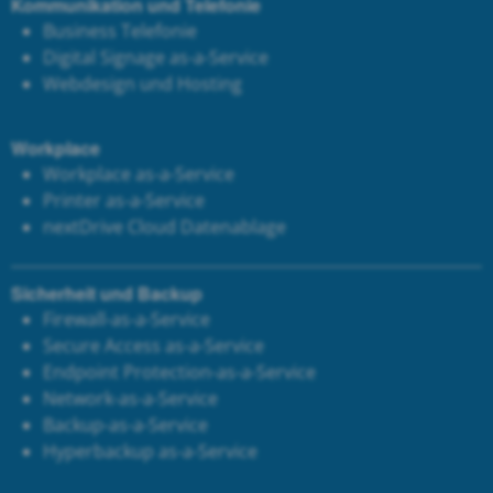
Kommunikation und Telefonie
Business Telefonie
Digital Signage as-a-Service
Webdesign und Hosting
Workplace
Workplace as-a-Service
Printer as-a-Service
next
Drive Cloud Datenablage
Sicherheit und Backup
Firewall-as-a-Service
Secure Access as-a-Service
Endpoint Protection-as-a-Service
Network-as-a-Service
Backup-as-a-Service
Hyperbackup as-a-Service