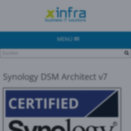
MENÜ
Synology DSM Architect v7