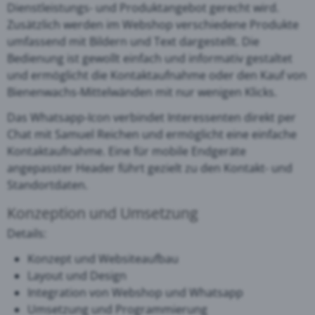
Dienstleistungs- und Produktangebot gerecht wird.
Zusätzlich werden im Webshop verschiedene Produkte
umfassend mit Bildern und Text dargestellt. Die
Bedienung ist gewollt einfach und informativ gestaltet
und ermöglicht die Kontaktaufnahme oder den Kauf von
Bienenwachs-Mittelwänden mit nur wenigen Klicks.
Das Whatsapp-Icon verbindet Interessenten direkt per
Chat mit Samuel Reichen und ermöglicht eine einfache
Kontaktaufnahme. Eine für mobile Endgeräte
angepasster Header führt gezielt zu den Kontakt- und
Standortdaten.
Konzeption und Umsetzung
Details:
Konzept und Websiteaufbau
Layout und Design
Integration von Webshop und Whatsapp
Umsetzung und Programmierung