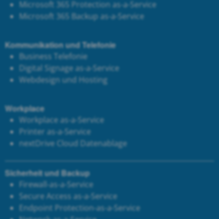
Microsoft 365 Protection as-a-Service
Microsoft 365 Backup as-a-Service
Kommunikation und Telefonie
Business Telefonie
Digital Signage as-a-Service
Webdesign und Hosting
Workplace
Workplace as-a-Service
Printer as-a-Service
next
Drive Cloud Datenablage
Sicherheit und Backup
Firewall-as-a-Service
Secure Access as-a-Service
Endpoint Protection-as-a-Service