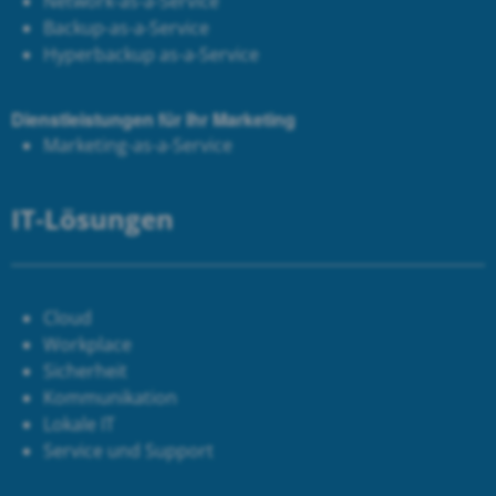
Network-as-a-Service
Backup-as-a-Service
Hyperbackup as-a-Service
Dienstleistungen für Ihr Marketing
Marketing-as-a-Service
IT-Lösungen
Cloud
Workplace
Sicherheit
Kommunikation
Lokale IT
Service und Support