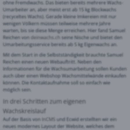
ohne Fremdwachs. Das bieten bereits mehrere Wachs-
Umarbeiter an, aber meist erst ab 15 kg Blockwachs
(recyceltes Wachs). Gerade kleine Imkereien mit nur
wenigen Völkern müssen teilweise mehrere Jahre
warten, bis sie diese Menge erreichen. Hier fand Samuel
Reichen von
deinwachs.ch
seine Nische und bietet den
Umarbeitungsservice bereits ab 5 kg Eigenwachs an.
Mit dem Start in die Selbstständigkeit brauchte Samuel
Reichen einen neuen Webauftritt. Neben den
Informationen für die Wachsumarbeitung sollen Kunden
auch über einen Webshop Wachsmittelwände einkaufen
können. Die Kontaktaufnahme soll so einfach wie
möglich sein.
In drei Schritten zum eigenen
Wachskreislauf
Auf der Basis von
InCMS
und Ecwid erstellten wir ein
neues modernes Layout der Website, welches dem