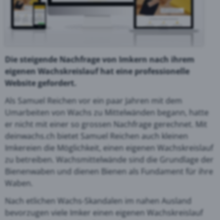
Die steigende Nachfrage von Imkern nach ihrem
eigenen Wachskreislauf hat eine professionelle
Website gefordert.
Als Samuel Reichen vor ein paar Jahren mit dem
Umarbeiten von Wachs zu Mittelwänden begann, hatte
er nicht mit einer so grossen Nachfrage gerechnet. Mit
deinwachs.ch bietet Samuel Reichen auch kleinen
Imkereien die Möglichkeit, einen eigenen Wachskreislauf
zu betreiben. Wachsmittelwände sind die Grundlage der
Bienenwaben und dienen Bienen als Fundament für ihre
Waben.
Nach etlichen Wachs-Skandalen im nahen Ausland
bevorzugen viele Imker einen eigenen Wachskreislauf