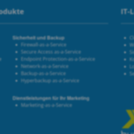
rodukte
IT-
Sicherheit und Backup
C
Firewall-as-a-Service
W
Secure Access as-a-Service
Si
e
Endpoint Protection-as-a-Service
K
Network-as-a-Service
Lo
Backup-as-a-Service
S
Hyperbackup as-a-Service
Dienstleistungen für Ihr Marketing
Marketing-as-a-Service