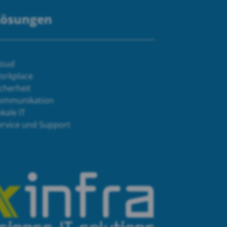
Lösungen
loud
orkplace
cherheit
ommunikation
kale IT
ervice und Support