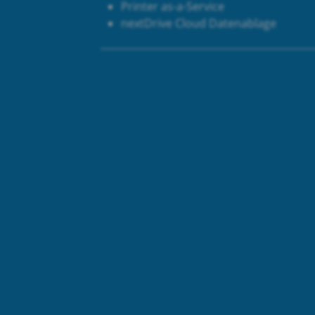
Printer as-a-Service
next
Drive Cloud Datenablage