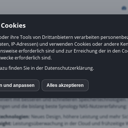
 Cookies
oder ihre Tools von Drittanbietern verarbeiten personenb
daten, IP-Adressen) und verwenden Cookies oder andere Ke
vices
Erfolge
News
Kiosk
Über uns
onsweise erforderlich sind und zur Erreichung der in den Co
ecke erforderlich sind.
azu finden Sie in der Datenschutzerklärung.
ager 7.0
 Manager 7.0 steht für
Synology NAS
zum Download bereit u
en und anpassen
Alles akzeptieren
S
ahrung, mehr Sicherheit beim Anmelden, flexibler Cloud-
niert mit besseren und schnelleren Speichertechnologien.
gen und die bislang beste Synology NAS-Nutzererfahrung:
mo (Piwik)
technologien:
Neues Design, höhere Leistung und mehr Sic
sight:
Leistungsüberwachung in der Cloud und frühzeitige
ube