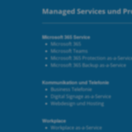
Managed Services und P
Microsoft 365 Service
Microsoft 365
Microsoft Teams
Microsoft 365 Protection as-a-Servic
Microsoft 365 Backup as-a-Service
Kommunikation und Telefonie
Business Telefonie
Digital Signage as-a-Service
Webdesign und Hosting
Workplace
Workplace as-a-Service