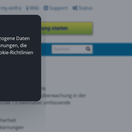
my.xinfra
Wiki
Support
Status
Fernwartung starten
ezogene Daten
nnungen, die
okie-Richtlinien
nd bietet optimierte
Speicher und Systemüberwachung in der
 DSM 7.0 beinhaltet umfassende
herheit
 Warnungen