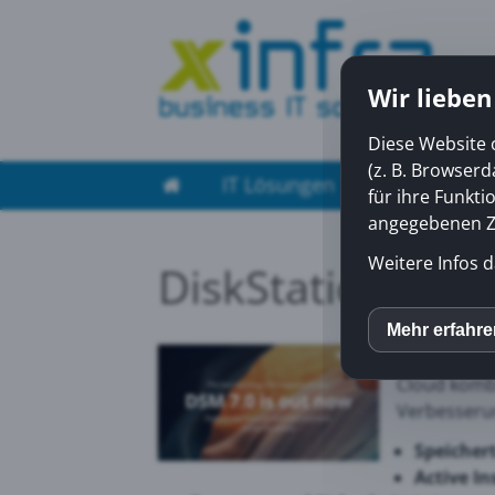
Wir lieben
Diese Website 
(z. B. Browser
IT Lösungen
Managed Ser
für ihre Funkti
angegebenen Zw
Weitere Infos d
DiskStation Man
DiskStation
Mehr erfahr
inCM
Benutzererf
Cloud kombi
Verbesserun
Mato
Speicher
Active In
Yout