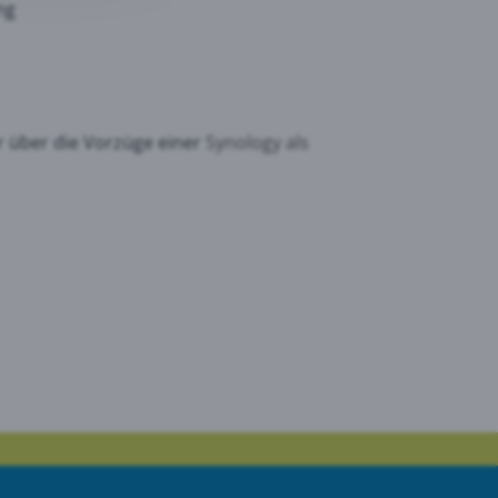
ng
r über die Vorzüge einer
Synology als