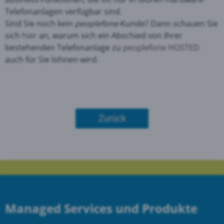
Telefonanlagen verfügbar sind.
Sind Sie noch kein
peoplefone-
Kunde? Dann schauen Sie
sich
hier
an, warum sich ein Abschied von Ihrer
bestehenden Telefonanlage zu
peoplefone HOSTED
auch für Sie lohnen wird.
Zurück
Managed Services und Produkte