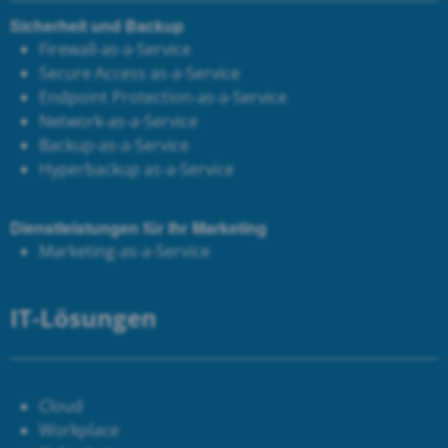
Sicherheit und Backup
Firewall-as-a-Service
Secure Access as-a-Service
Endpoint Protection-as-a-Service
Network-as-a-Service
Backup-as-a-Service
Hyperbackup as-a-Service
Dienstleistungen für Ihr Marketing
Marketing-as-a-Service
IT-Lösungen
Cloud
Workplace