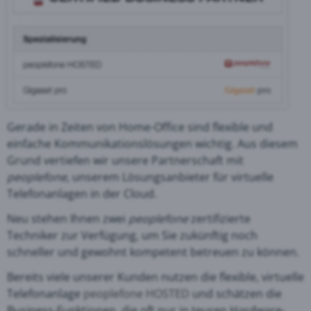
Gerade in Zeiten von Home-Office sind flexible und
einfache Kommunikationslösungen wichtig. Aus diesem
Grund vertiefen wir unsere Partnerschaft mit
peoplefone
, unserem Lösungsanbieter für virtuelle
Telefonanlagen in der Cloud.
Neu stehen Ihnen zwei
peoplefone
zertifizierte
Techniker zur Verfügung, um Sie zukünftig noch
schneller und gewohnt kompetent betreuen zu können.
Bereits viele unserer Kunden nutzen die flexible, virtuelle
Telefonanlage
peoplefone HOSTED
und schätzen die
Business-Funktionen, die oft nur in teuren Hardware-