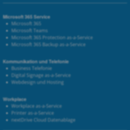
Microsoft 365 Service
Microsoft 365
Microsoft Teams
Microsoft 365 Protection as-a-Service
Microsoft 365 Backup as-a-Service
Kommunikation und Telefonie
Business Telefonie
Digital Signage as-a-Service
Webdesign und Hosting
Workplace
Workplace as-a-Service
Printer as-a-Service
next
Drive Cloud Datenablage