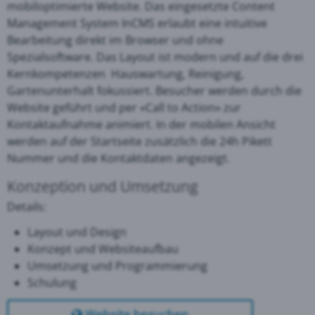
mobiloptimierte Website. Das eingesetzte Content
Management System InCMS erlaubt eine intuitive
Bearbeitung direkt im Browser und ohne
Spezialsoftware. Das Layout ist modern und auf die drei
Kernkompetenzen Hauswartung, Reinigung,
Gartenunterhalt fokussiert. Besucher werden durch die
Website geführt und per «Call to Action» zur
Kontaktaufnahme animiert. In der mobilen Ansicht
werden auf der Startseite zusätzlich die 24h Pikett
Nummer und die Kontaktdaten angezeigt.
Konzeption und Umsetzung
Details:
Layout und Design
Konzept und Websiteaufbau
Umsetzung und Programmierung
Schulung