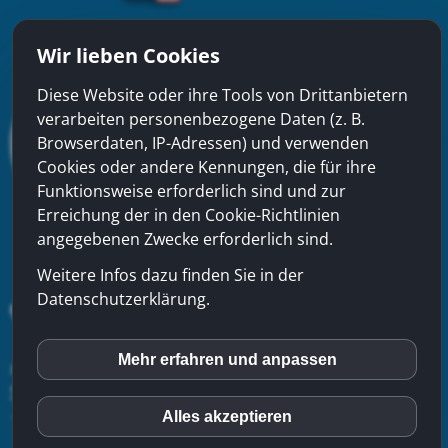
Wir lieben Cookies
Diese Website oder ihre Tools von Drittanbietern
verarbeiten personenbezogene Daten (z. B.
Browserdaten, IP-Adressen) und verwenden
Cookies oder andere Kennungen, die für ihre
Funktionsweise erforderlich sind und zur
Erreichung der in den Cookie-Richtlinien
angegebenen Zwecke erforderlich sind.
Weitere Infos dazu finden Sie in der
Datenschutzerklärung.
Mehr erfahren und anpassen
inCMS
xinfra gmbh
- Badstrasse 50 - CH-5200 Brugg - Tel:
056
544 22 22
-
Kontakt
-
Impressum
-
Datenschutzerklärung
-
Sitemap
Alles akzeptieren
Matomo (Piwik)