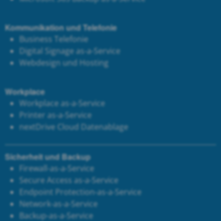
Kommunikation und Telefonie
Business Telefonie
Digital Signage as-a-Service
Webdesign und Hosting
Workplace
Workplace as-a-Service
Printer as-a-Service
next
Drive Cloud Datenablage
Sicherheit und Backup
Firewall-as-a-Service
Secure Access as-a-Service
Endpoint Protection-as-a-Service
Network-as-a-Service
Backup-as-a-Service