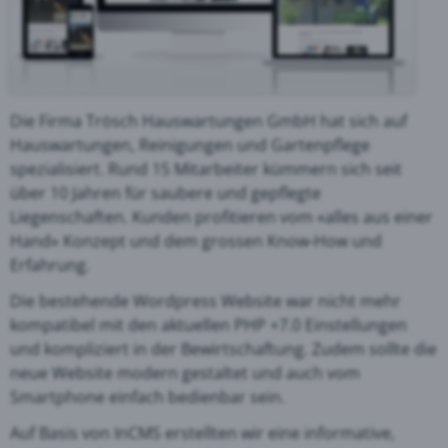
Die Firma Trösch Hauswartungen GmbH hat sich auf
Hauswartungen, Reinigungen und Gartenpflege
spezialisiert. Rund 15 Mitarbeiter kümmern sich seit
über 10 Jahren für saubere und gepflegte
Liegenschaften. Kunden profitieren vom «alles aus einer
Hand» Konzept und dem grossen Know-How und
Erfahrung.
Die bestehende Wordpress Website war nicht mehr
kompatibel mit den aktuellen PHP +7.0 Einstellungen
und kompliziert in der Bewirtschaftung. Zudem sollte die
neue Website modern gestaltet und auch vom
Smartphone einfach bedienbar sein.
Auf Basis von InCMS erstellten wir eine informative,