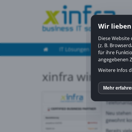
Wir lieben
Diese Website 
(z. B. Browser
IT Lösungen
Managed Ser
für ihre Funkti
angegebenen Zw
Weitere Infos d
xinfra wird peop
Gerade in Z
Mehr erfahr
inCM
Grund verti
Telefonanla
Mato
Neu stehen
gewohnt ko
Yout
Bereits vie