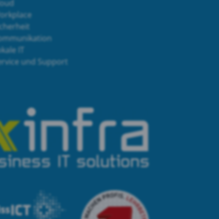
loud
orkplace
cherheit
ommunikation
kale IT
ervice und Support