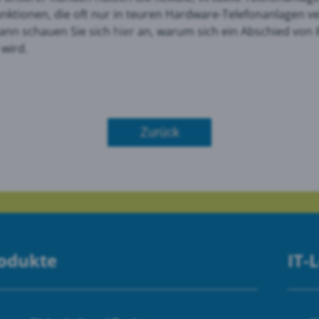
nktionen, die oft nur in teuren Hardware-Telefonanlagen ve
ann schauen Sie sich
hier
an, warum sich ein Abschied von 
le Maps
 wird.
 Monitoring
Zurück
rodukte
IT-