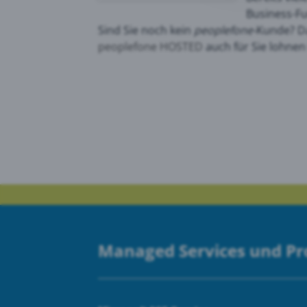
Business-Fu
Sind Sie noch kein
peoplefone-
Kunde? D
Goog
peoplefone HOSTED
auch für Sie lohnen
PRTG
Managed Services und P