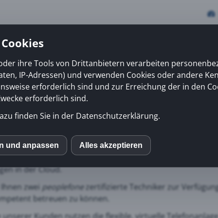
 Cookies
oder ihre Tools von Drittanbietern verarbeiten personenb
daten, IP-Adressen) und verwenden Cookies oder andere Ke
vices
Erfolge
News
Kiosk
Über uns
onsweise erforderlich sind und zur Erreichung der in den Co
ecke erforderlich sind.
azu finden Sie in der Datenschutzerklärung.
lefone Certified Busines
eiten von Home-Office sind flexible und einfache Kommuni
en und anpassen
Alles akzeptieren
S
efen wir unsere Partnerschaft mit
peoplefone
, unserem Lös
gen in der Cloud.
mo (Piwik)
 Ihnen zwei
peoplefone
zertifizierte Techniker zur Verfügun
mpetent betreuen zu können.
ube
le unserer Kunden nutzen die flexible, virtuelle Telefonanlag