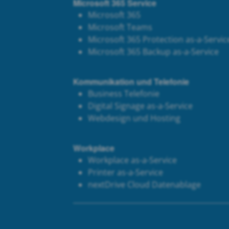
Microsoft 365 Service
Microsoft 365
Microsoft Teams
Microsoft 365 Protection as-a-Servic
Microsoft 365 Backup as-a-Service
Kommunikation und Telefonie
Business Telefonie
Digital Signage as-a-Service
Webdesign und Hosting
Workplace
Workplace as-a-Service
Printer as-a-Service
next
Drive Cloud Datenablage