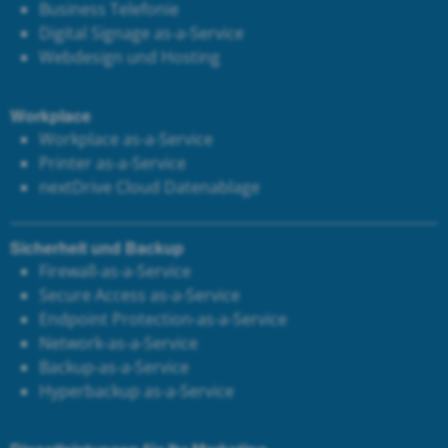
Business Telefonie
Digital Signage as-a-Service
Webdesign und Hosting
Workplace
Workplace as-a-Service
Printer as-a-Service
next
Drive Cloud Datenablage
Sicherheit und Backup
Firewall-as-a-Service
Secure Access as-a-Service
Endpoint Protection-as-a-Service
Network-as-a-Service
Backup-as-a-Service
Hyperbackup as-a-Service