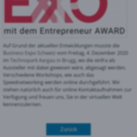
Auf Grund der aktuellen Entwicklungen musste die
Business Expo Schweiz
vom Freitag, 4. Dezember 2020
im
Technopark Aargau in Brugg
, wo die xinfra als
Aussteller mit dabei gewesen wäre, abgesagt werden.
Verschiedene Workshops, wie auch das
Speednetworking werden online durchgeführt. Wir
stehen natürlich auch für online Kontaktaufnahmen zur
Verfügung und freuen uns, Sie in der virtuellen Welt
kennenzulernen.
Zurück