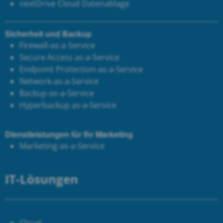
next
Drive Cloud Datenablage
Sicherheit und Backup
Firewall-as-a-Service
Secure Access as-a-Service
Endpoint Protection-as-a-Service
Network-as-a-Service
Backup-as-a-Service
Hyperbackup as-a-Service
Dienstleistungen für Ihr Marketing
Marketing-as-a-Service
IT-Lösungen