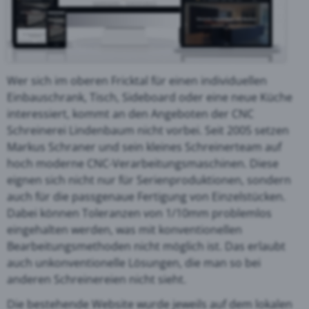
Wer sich im oberen Fricktal für einen individuellen
Einbauschrank, Tisch, Sideboard oder eine neue Küche
interessiert, kommt an den Angeboten der CNC
Schreinerei Lindenbaum nicht vorbei. Seit 2005 setzen
Markus Schraner und sein kleines Schreinerteam auf
hoch moderne CNC-Verarbeitungsmaschinen. Diese
eignen sich nicht nur für Serienproduktionen, sondern
auch für die passgenaue Fertigung von Einzelstücken.
Dabei können Toleranzen von 1/10mm problemlos
eingehalten werden, was mit konventionellen
Bearbeitungsmethoden nicht möglich ist. Das erlaubt
auch unkonventionelle Lösungen, die man so bei
anderen Schreinereien nicht sieht.
Die bestehende Website wurde jeweils auf dem lokalen