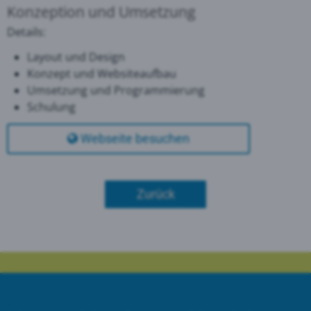
Konzeption und Umsetzung
Details:
Layout und Design
Konzept und Websiteaufbau
Umsetzung und Programmierung
Schulung
Webseite besuchen
Zurück