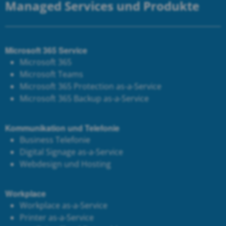
Managed Services und Produkte
Microsoft 365 Service
Microsoft 365
Microsoft Teams
Microsoft 365 Protection as-a-Service
Microsoft 365 Backup as-a-Service
Kommunikation und Telefonie
Business Telefonie
Digital Signage as-a-Service
Webdesign und Hosting
Workplace
Workplace as-a-Service
Printer as-a-Service