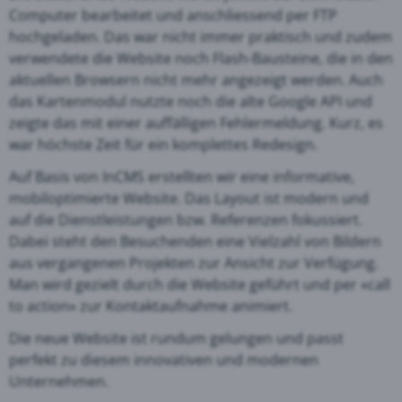
Computer bearbeitet und anschliessend per FTP
hochgeladen. Das war nicht immer praktisch und zudem
verwendete die Website noch Flash-Bausteine, die in den
aktuellen Browsern nicht mehr angezeigt werden. Auch
das Kartenmodul nutzte noch die alte Google API und
zeigte das mit einer auffälligen Fehlermeldung. Kurz, es
war höchste Zeit für ein komplettes Redesign.
Auf Basis von InCMS erstellten wir eine informative,
mobiloptimierte Website. Das Layout ist modern und
auf die Dienstleistungen bzw. Referenzen fokussiert.
Dabei steht den Besuchenden eine Vielzahl von Bildern
aus vergangenen Projekten zur Ansicht zur Verfügung.
Man wird gezielt durch die Website geführt und per «call
to action» zur Kontaktaufnahme animiert.
Die neue Website ist rundum gelungen und passt
perfekt zu diesem innovativen und modernen
Unternehmen.