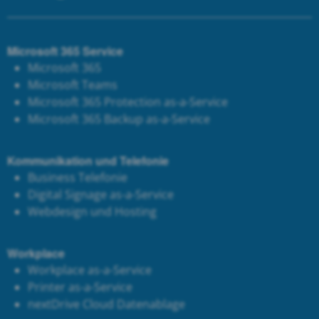
Microsoft 365 Service
Microsoft 365
Microsoft Teams
Microsoft 365 Protection as-a-Service
Microsoft 365 Backup as-a-Service
Kommunikation und Telefonie
Business Telefonie
Digital Signage as-a-Service
Webdesign und Hosting
Workplace
Workplace as-a-Service
Printer as-a-Service
next
Drive Cloud Datenablage