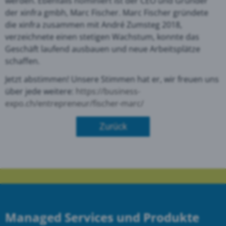
werden. Ebenfalls nominiert ist der CEO und Gründer
der xinfra gmbh, Marc Fischer. Marc Fischer gründete
die xinfra zusammen mit André Zumsteg 2018,
verzeichnete einen stetigen Wachstum, konnte das
Geschäft laufend ausbauen und neue Arbeitsplätze
schaffen.
Jetzt abstimmen! Unsere Stimmen hat er, wir freuen uns
über jede weitere:
https://business-
expo.ch/entrepreneur/fischer-marc/
Zurück
Managed Services und Produkte