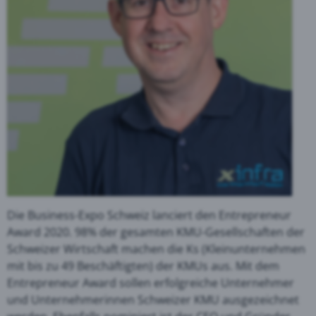
Die Business-Expo Schweiz lanciert den Entrepreneur
Award 2020. 98% der gesamten KMU-Gesellschaften der
Schweizer Wirtschaft machen die Ks (Kleinunternehmen
mit bis zu 49 Beschäftigten) der KMUs aus. Mit dem
Entrepreneur Award sollen erfolgreiche Unternehmer
und Unternehmerinnen Schweizer KMU ausgezeichnet