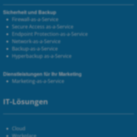
Sicherheit und Backup
Firewall-as-a-Service
Secure Access as-a-Service
Endpoint Protection-as-a-Service
Network-as-a-Service
Backup-as-a-Service
Hyperbackup as-a-Service
Dienstleistungen für Ihr Marketing
Marketing-as-a-Service
IT-Lösungen
Cloud
Workplace