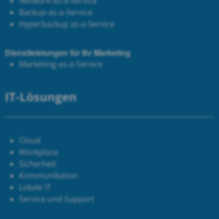
Network-as-a-Service
Backup-as-a-Service
Hyperbackup as-a-Service
Dienstleistungen für Ihr Marketing
Marketing-as-a-Service
IT-Lösungen
Cloud
Workplace
Sicherheit
Kommunikation
Lokale IT
Service und Support