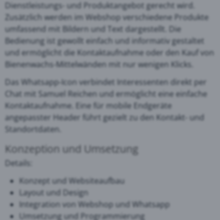
Dienstleistungs- und Produktangebot gerecht wird.
Zusätzlich werden im Webshop verschiedene Produkte
umfassend mit Bildern und Text dargestellt. Die
Bedienung ist gewollt einfach und informativ gestaltet
und ermöglicht die Kontaktaufnahme oder den Kauf von
Bienenwachs-Mittelwänden mit nur wenigen Klicks.
Das Whatsapp-Icon verbindet Interessenten direkt per
Chat mit Samuel Reichen und ermöglicht eine einfache
Kontaktaufnahme. Eine für mobile Endgeräte
angepasster Header führt gezielt zu den Kontakt- und
Standortdaten.
Konzeption und Umsetzung
Details:
Konzept und Websiteaufbau
Layout und Design
Integration von Webshop und Whatsapp
Umsetzung und Programmierung