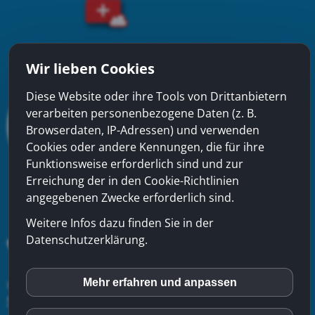
Wir lieben Cookies
Diese Website oder ihre Tools von Drittanbietern
verarbeiten personenbezogene Daten (z. B.
Browserdaten, IP-Adressen) und verwenden
Cookies oder andere Kennungen, die für ihre
Funktionsweise erforderlich sind und zur
Erreichung der in den Cookie-Richtlinien
angegebenen Zwecke erforderlich sind.
Weitere Infos dazu finden Sie in der
Datenschutzerklärung.
xinfra gmbh
- Badstrasse 50 - CH-5200 Brugg - Tel:
056
Mehr erfahren und anpassen
inCMS
544 22 22
-
Kontakt
-
Impressum
-
Datenschutzerklärung