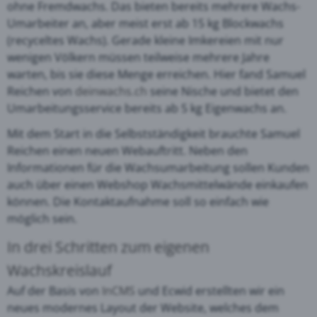
ohne Fremdwachs. Das bieten bereits mehrere Wachs-
Umarbeiter an, aber meist erst ab 15 kg Blockwachs
(recyceltes Wachs). Gerade kleine Imkereien mit nur
wenigen Völkern müssen teilweise mehrere Jahre
warten, bis sie diese Menge erreichen. Hier fand Samuel
Reichen von
deinwachs.ch
seine Nische und bietet den
Umarbeitungsservice bereits ab 5 kg Eigenwachs an.
Mit dem Start in die Selbstständigkeit brauchte Samuel
Reichen einen neuen Webauftritt. Neben den
Informationen für die Wachsumarbeitung sollen Kunden
auch über einen Webshop Wachsmittelwände einkaufen
können. Die Kontaktaufnahme soll so einfach wie
möglich sein.
In drei Schritten zum eigenen
Wachskreislauf
Auf der Basis von
InCMS
und Ecwid erstellten wir ein
neues modernes Layout der Website, welches dem