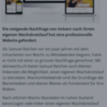
Die steigende Nachfrage von Imkern nach ihrem
eigenen Wachskreislauf hat eine professionelle
Website gefordert.
Als Samuel Reichen vor ein paar Jahren mit dem
Umarbeiten von Wachs zu Mittelwänden begann, hatte
er nicht mit einer so grossen Nachfrage gerechnet. Mit
deinwachs.ch bietet Samuel Reichen auch kleinen
Imkereien die Möglichkeit, einen eigenen Wachskreislauf
zu betreiben. Wachsmittelwände sind die Grundlage der
Bienenwaben und dienen Bienen als Fundament für ihre
Waben.
Nach etlichen Wachs-Skandalen im nahen Ausland
bevorzugen viele Imker einen eigenen Wachskreislauf