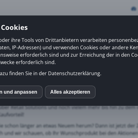
 Cookies
oder ihre Tools von Drittanbietern verarbeiten personenb
daten, IP-Adressen) und verwenden Cookies oder andere Ke
vices
Erfolge
News
Kiosk
Über uns
onsweise erforderlich sind und zur Erreichung der in den Co
ecke erforderlich sind.
azu finden Sie in der Datenschutzerklärung.
e
gen Sale bringt bis zu 35% auf verschiedenste HP Produkte.
en und anpassen
Alles akzeptieren
S
 Produkte von HP aus verschiedenen Kategorien, angefangen
ber Retail Solutions und noch vielem mehr bis hin zu dem o
Kaufvorteil!
mo (Piwik)
ie schon länger an etwas Neuem herum? Dann ist jetzt der 
h und wir schauen, ob Ihr Wunschprodukt bei den Aktionen 
ube