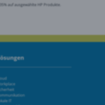
u 35% auf ausgewählte HP Produkte.
Lösungen
loud
orkplace
cherheit
ommunikation
kale IT