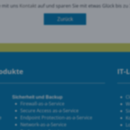
 mit uns
Kontakt
auf und sparen Sie mit etwas Glück bis z
le Maps
Zurück
 Monitoring
rodukte
IT-
Sicherheit und Backup
C
Firewall-as-a-Service
W
Secure Access as-a-Service
Si
e
Endpoint Protection-as-a-Service
K
Network-as-a-Service
Lo