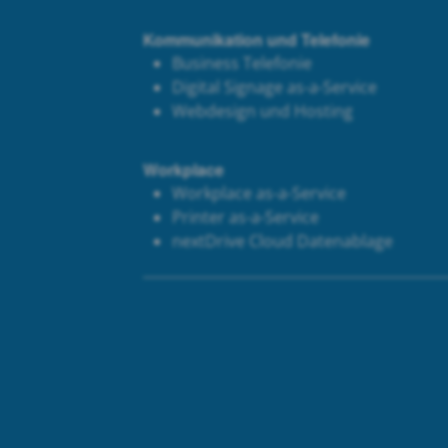
Kommunikation und Telefonie
Business Telefonie
Digital Signage as-a-Service
Webdesign und Hosting
Workplace
Workplace as-a-Service
Printer as-a-Service
next
Drive Cloud Datenablage