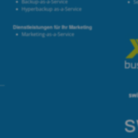
Backup-as-a-Service
S
Hyperbackup as-a-Service
Dienstleistungen für Ihr Marketing
Marketing-as-a-Service