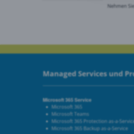
Nehmen Sie
Goog
PRTG
Managed Services und P
Microsoft 365 Service
Microsoft 365
Microsoft Teams
Microsoft 365 Protection as-a-Servic
Microsoft 365 Backup as-a-Service