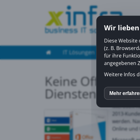
Wir lieben
Diese Website 
(z. B. Browser
IT Lösungen
Managed Ser
für ihre Funkti
angegebenen Zw
Weitere Infos d
Keine Office 20
Diensten
Mehr erfahr
inCM
Microsoft h
2013-Kunden
Mato
werden. Nac
Online und 
Yout