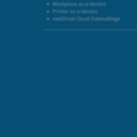
Workplace as-a-Service
Printer as-a-Service
next
Drive Cloud Datenablage