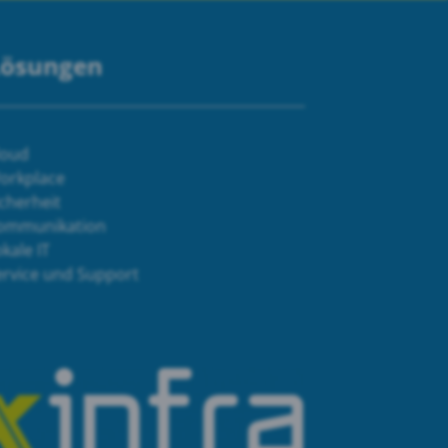
Lösungen
loud
orkplace
cherheit
ommunikation
kale IT
ervice und Support