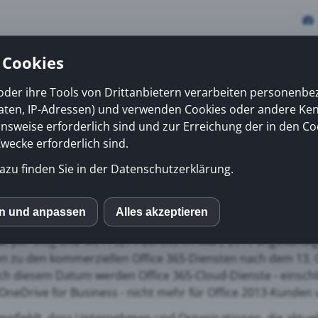
 Cookies
oder ihre Tools von Drittanbietern verarbeiten personenb
daten, IP-Adressen) und verwenden Cookies oder andere Ke
vices
Erfolge
News
Kiosk
Über uns
onsweise erforderlich sind und zur Erreichung der in den Co
ecke erforderlich sind.
azu finden Sie in der Datenschutzerklärung.
13 Verbindungen mehr zu
en und anpassen
Alles akzeptieren
S
at per
Blog
und MC175274 bereits im März 2019 angekündigt
 zu den kommerziellen Office 365-Diensten nach dem 13. 
mo (Piwik)
h diesem Datum werden Office 365-Cloud-Dienste - einschli
OneDrive for Business - nicht mehr für Office 2013-Kunden 
ube