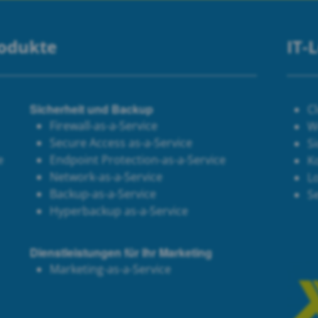
rodukte
IT-
Sicherheit und Backup
C
Firewall-as-a-Service
W
Secure Access as-a-Service
Si
e
Endpoint Protection-as-a-Service
K
Network-as-a-Service
Lo
Backup-as-a-Service
S
Hyperbackup as-a-Service
Dienstleistungen für Ihr Marketing
Marketing-as-a-Service