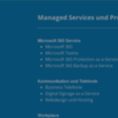
Managed Services und P
Microsoft 365 Service
Microsoft 365
Microsoft Teams
Microsoft 365 Protection as-a-Servic
Microsoft 365 Backup as-a-Service
Kommunikation und Telefonie
Business Telefonie
Digital Signage as-a-Service
Webdesign und Hosting
Workplace