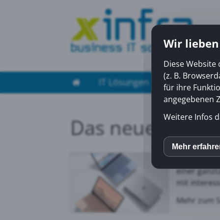
Wir lieben
Diese Website 
(z. B. Browser
IT Lösungen
Managed Ser
für ihre Funkti
angegebenen Zw
Weitere Infos d
Das neue Surfac
Mit dem Sur
Mehr erfahr
inCM
Eisblau, Sa
einer ganzt
mit interes
Mato
Mehr zum S
Yout