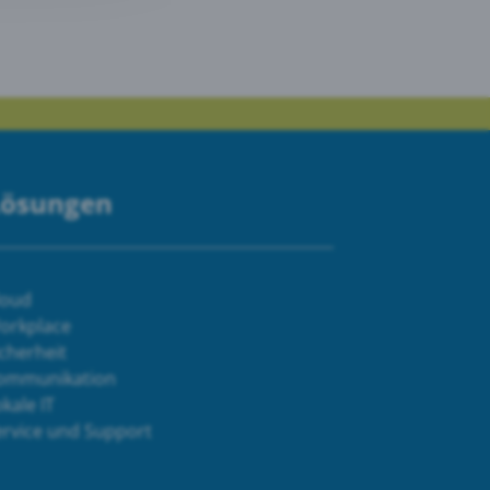
Lösungen
loud
orkplace
cherheit
ommunikation
kale IT
ervice und Support