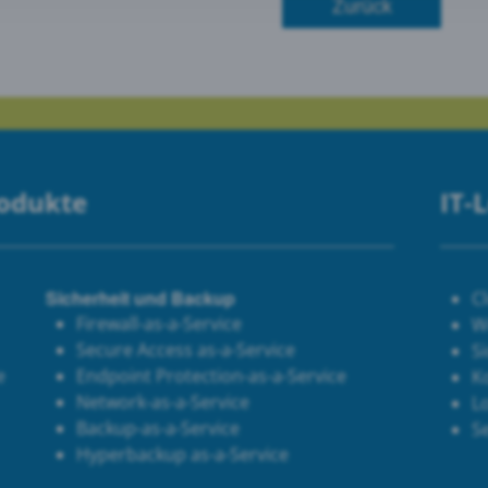
Zurück
le Maps
 Monitoring
rodukte
IT-
Sicherheit und Backup
C
Firewall-as-a-Service
W
Secure Access as-a-Service
Si
e
Endpoint Protection-as-a-Service
K
Network-as-a-Service
Lo
Backup-as-a-Service
S
Hyperbackup as-a-Service