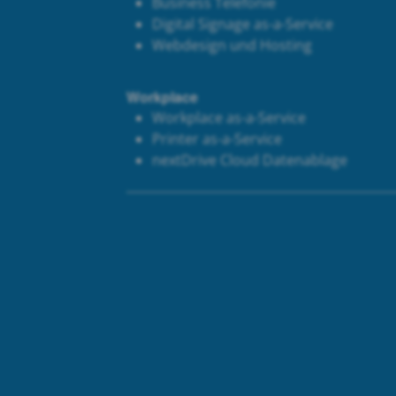
Business Telefonie
Digital Signage as-a-Service
Webdesign und Hosting
Workplace
Workplace as-a-Service
Printer as-a-Service
next
Drive Cloud Datenablage