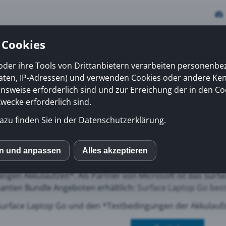
 Cookies
oder ihre Tools von Drittanbietern verarbeiten personenb
daten, IP-Adressen) und verwenden Cookies oder andere Ke
vices
Erfolge
News
Kiosk
Über uns
onsweise erforderlich sind und zur Erreichung der in den Co
ecke erforderlich sind.
azu finden Sie in der Datenschutzerklärung.
e Laptop Go
face Laptop Go bringt Microsoft das bislang leichteste Surf
en und anpassen
Alles akzeptieren
S
ndstein und Platin besticht das Surface Laptop Go mit schla
ätigen Akkulaufzeit*. Als Partner von Microsoft ist das Surf
santen Bundle Angeboten erhältlich:
Surface Laptop Go bes
mo (Piwik)
urface Laptop Go und den *Testbedingungen der Akkulaufz
ube