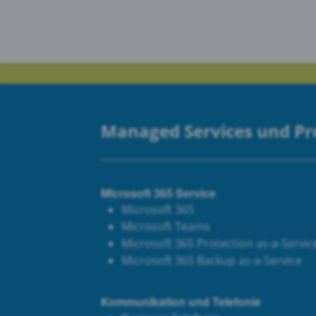
Goog
PRTG
Managed Services und P
Microsoft 365 Service
Microsoft 365
Microsoft Teams
Microsoft 365 Protection as-a-Servic
Microsoft 365 Backup as-a-Service
Kommunikation und Telefonie