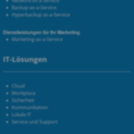
Network-as-a-Service
Backup-as-a-Service
Hyperbackup as-a-Service
Dienstleistungen für Ihr Marketing
Marketing-as-a-Service
IT-Lösungen
Cloud
Workplace
Sicherheit
Kommunikation
Lokale IT
Service und Support