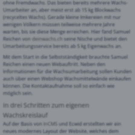
ohne Fremdwachs. Das bieten bereits mehrere Wachs-
Umarbeiter an, aber meist erst ab 15 kg Blockwachs
(recyceltes Wachs). Gerade kleine Imkereien mit nur
wenigen Völkern müssen teilweise mehrere Jahre
warten, bis sie diese Menge erreichen. Hier fand Samuel
Reichen von
deinwachs.ch
seine Nische und bietet den
Umarbeitungsservice bereits ab 5 kg Eigenwachs an.
Mit dem Start in die Selbstständigkeit brauchte Samuel
Reichen einen neuen Webauftritt. Neben den
Informationen für die Wachsumarbeitung sollen Kunden
auch über einen Webshop Wachsmittelwände einkaufen
können. Die Kontaktaufnahme soll so einfach wie
möglich sein.
In drei Schritten zum eigenen
Wachskreislauf
Auf der Basis von
InCMS
und Ecwid erstellten wir ein
neues modernes Layout der Website, welches dem