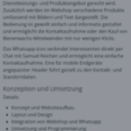
Dienstleistungs- und Produktangebot gerecht wird.
Zusätzlich werden im Webshop verschiedene Produkte
umfassend mit Bildern und Text dargestellt. Die
Bedienung ist gewollt einfach und informativ gestaltet
und ermöglicht die Kontaktaufnahme oder den Kauf von
Bienenwachs-Mittelwänden mit nur wenigen Klicks.
Das Whatsapp-Icon verbindet Interessenten direkt per
Chat mit Samuel Reichen und ermöglicht eine einfache
Kontaktaufnahme. Eine für mobile Endgeräte
angepasster Header führt gezielt zu den Kontakt- und
Standortdaten.
Konzeption und Umsetzung
Details:
Konzept und Websiteaufbau
Layout und Design
Integration von Webshop und Whatsapp
Umsetzung und Programmierung