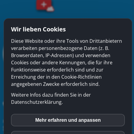
Wir lieben Cookies
Diese Website oder ihre Tools von Drittanbietern
verarbeiten personenbezogene Daten (z. B.
Browserdaten, IP-Adressen) und verwenden
Cookies oder andere Kennungen, die für ihre
Funktionsweise erforderlich sind und zur
Erreichung der in den Cookie-Richtlinien
angegebenen Zwecke erforderlich sind.
Weitere Infos dazu finden Sie in der
Datenschutzerklärung.
xinfra gmbh
- Badstrasse 50 - CH-5200 Brugg - Tel:
056
Mehr erfahren und anpassen
inCMS
544 22 22
-
Kontakt
-
Impressum
-
Datenschutzerklärung