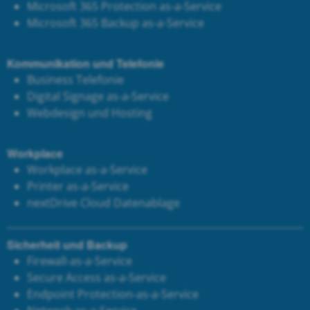
Microsoft 365 Protection as-a-Service
Microsoft 365 Backup as-a-Service
Kommunikation und Telefonie
Business Telefonie
Digital Signage as-a-Service
Webdesign und Hosting
Workplace
Workplace as-a-Service
Printer as-a-Service
next
Drive Cloud Datenablage
Sicherheit und Backup
Firewall-as-a-Service
Secure Access as-a-Service
Endpoint Protection-as-a-Service