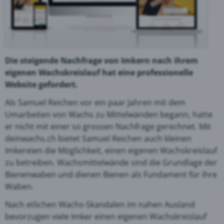
Die steigende Nachfrage von Imkern nach ihrem
eigenen Wachskreislauf hat eine professionelle
Website gefordert.
Als Samuel Reichen vor ein paar Jahren mit dem
Umarbeiten von Wachs zu Mittelwänden begann, hatte
er nicht mit einer so grossen Nachfrage gerechnet. Mit
deinwachs.ch bietet Samuel Reichen auch kleinen
Imkereien die Möglichkeit, einen eigenen Wachskreislauf
zu betreiben. Wachsmittelwände sind die Grundlage der
Bienenwaben und dienen Bienen als Fundament für ihre
Waben.
Nach etlichen Wachs-Skandalen im nahen Ausland
bevorzugen viele Imker einen eigenen Wachskreislauf