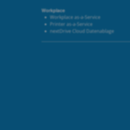
Workplace
Workplace as-a-Service
Printer as-a-Service
next
Drive Cloud Datenablage