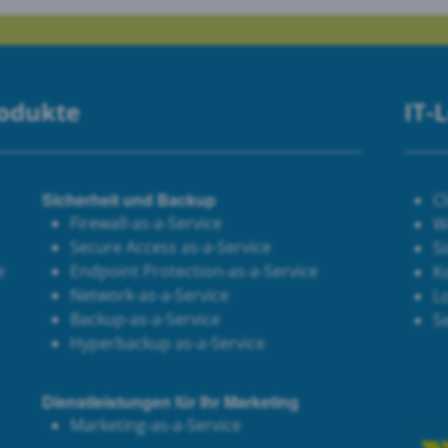
rodukte
IT-
Sicherheit und Backup
C
Firewall-as-a-Service
W
Secure Access as-a-Service
Si
e
Endpoint Protection-as-a-Service
K
Network-as-a-Service
Lo
Backup-as-a-Service
S
Hyperbackup as-a-Service
Dienstleistungen für Ihr Marketing
Marketing-as-a-Service