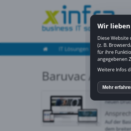
Wir lieben
Diese Website 
(z. B. Browser
IT Lösungen
Managed Ser
für ihre Funkti
angegebenen Zw
Weitere Infos d
Baruvac AG
Die
Baruva
Mehr erfahr
inCM
Vertretung
neuen Druck
Mato
Ansprech
Auf der Bas
dem breiten
Yout