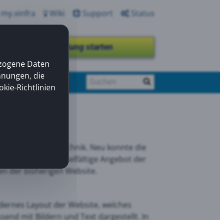
my.xinfra
Wiki
Support
Status
Fernwartung starten
ezogene Daten
nnungen, die
okie-Richtlinien
uum- und Drucklufttechnik. Neu konnte die
n werden. Das vielfältige Angebot der
n der bisherigen Website.
ernes Layout der Website, welches
nd mit Bildern und Text dargestellt. In