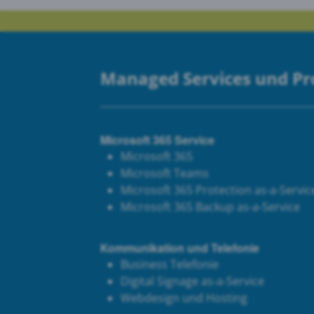
Managed Services und P
Microsoft 365 Service
Microsoft 365
Microsoft Teams
Microsoft 365 Protection as-a-Servic
Microsoft 365 Backup as-a-Service
Kommunikation und Telefonie
Business Telefonie
Digital Signage as-a-Service
Webdesign und Hosting