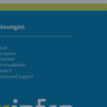
Lösungen
loud
orkplace
cherheit
ommunikation
kale IT
ervice und Support