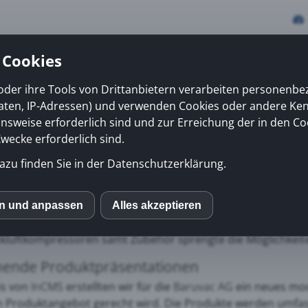
 Cookies
oder ihre Tools von Drittanbietern verarbeiten personenb
daten, IP-Adressen) und verwenden Cookies oder andere Ke
vices
Erfolge
News
Kiosk
Über uns
onsweise erforderlich sind und zur Erreichung der in den Co
ecke erforderlich sind.
azu finden Sie in der Datenschutzerklärung.
c AG
mit Sitz in Effingen ist spezialisiert auf Gebläse-, Vak
en und anpassen
Alles akzeptieren
S
 für CompAir Kompressoren in der Nordwestschweiz gewonne
luftkompressoren samt Zubehör sprengte die Möglichkeite
mo (Piwik)
ende Produktpräsentationen
is von
InCMS
erstellten wir für die
Baruvac AG
ein neues mod
 Produktangebot gerecht wird. Die Produkte werden umfasse
ube