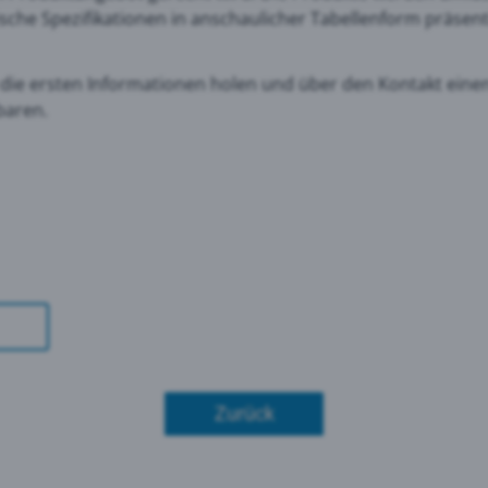
sche Spezifikationen in anschaulicher Tabellenform präsent
le Maps
e die ersten Informationen holen und über den Kontakt eine
nbaren.
 Monitoring
Zurück