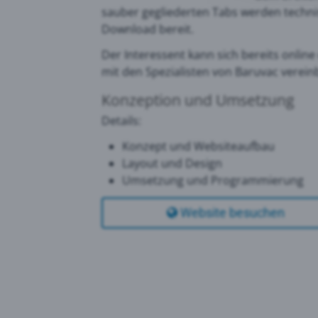
sauber gegliederten Tabs werden techni
Download bereit.
Goog
Der Interessent kann sich bereits onlin
mit den Spezialisten von Baruvac verei
PRTG
Konzeption und Umsetzung
Details:
Konzept und Websiteaufbau
Layout und Design
Umsetzung und Programmierung
Website besuchen