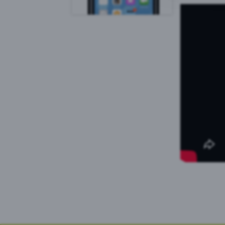
Goog
PRTG