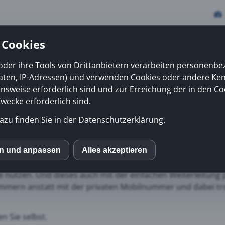
 Cookies
oder ihre Tools von Drittanbietern verarbeiten personenb
daten, IP-Adressen) und verwenden Cookies oder andere Ke
vices
Erfolge
News
Kiosk
Über uns
onsweise erforderlich sind und zur Erreichung der in den Co
ecke erforderlich sind.
azu finden Sie in der Datenschutzerklärung.
one APP einfach unterwe
n von
peoplefone HOSTED
können die peoplefone APP für i
en und anpassen
Alles akzeptieren
S
en und die Business Funktionen wie Kurzwahlen, Vermittl
nutzen. Und dieses auch mit der einfachen Weiterleitung
mmern anstatt mit der privaten Mobilnummer und dabei tr
mo (Piwik)
n Sie selbst.
ube