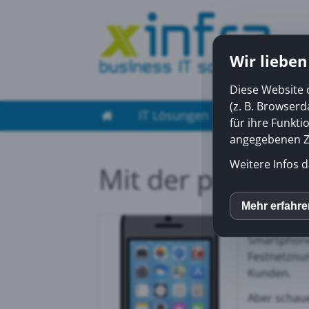
Wir lieben
Diese Website 
(z. B. Browser
IT Lösungen
Managed Ser
für ihre Funkti
angegebenen Zw
Weitere Infos d
Mit der peoplef
Alle Kunde
Mehr erfahr
inCM
herunterlad
Smartphone 
Festnetznu
Mato
Kunden.
Aber schaue
Yout