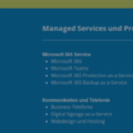
Managed Services und P
Microsoft 365 Service
Microsoft 365
Microsoft Teams
Microsoft 365 Protection as-a-Servic
Microsoft 365 Backup as-a-Service
Kommunikation und Telefonie
Business Telefonie
Digital Signage as-a-Service
Webdesign und Hosting