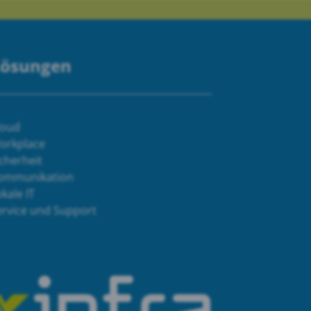
Lösungen
loud
orkplace
cherheit
ommunikation
kale IT
ervice und Support