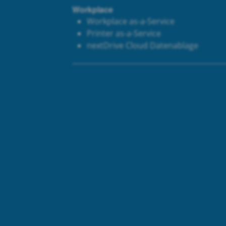
Workplace
Workplace as-a-Service
Printer as-a-Service
next
Drive Cloud Datenablage