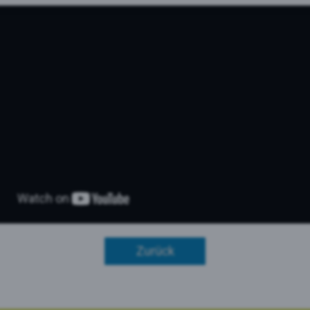
le Maps
 Monitoring
Zurück