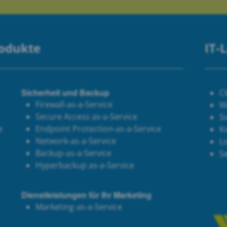
rodukte
IT-
Sicherheit und Backup
C
Firewall-as-a-Service
W
Secure Access as-a-Service
Si
e
Endpoint Protection-as-a-Service
K
Network-as-a-Service
Lo
Backup-as-a-Service
S
Hyperbackup as-a-Service
Dienstleistungen für Ihr Marketing
Marketing-as-a-Service