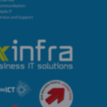
cherheit
ommunikation
kale IT
ervice und Support