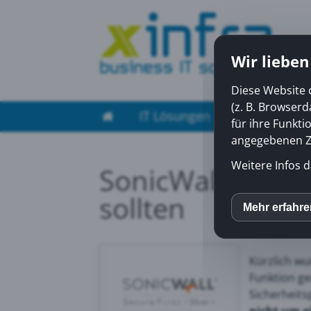
Wir lieben
Diese Website 
(z. B. Browser
IT Lösungen
Managed Ser
für ihre Funkti
angegebenen Zw
Weitere Infos d
SonicWall SSL-VP
sollten
Mehr erfahr
inCM
Mato
Kürzlich wu
Funktion g
Sicherheits
Yout