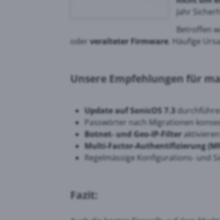
nicht um e
Jahr Sicher
Betroffen w
Goog
oder
veralteter Firmware
. Häufige Ur
PRTG
Unsere Empfehlungen für max
Update auf SonicOS 7.3
durchführe
Passwörter nach Migrationen konse
Botnet- und Geo-IP-Filter
aktivieren
Multi-Factor-Authentifizierung (M
Regelmässige Konfigurations- und S
Fazit: