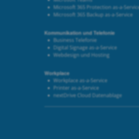
Microsoft 365 Protection as-a-Servic
Microsoft 365 Backup as-a-Service
Kommunikation und Telefonie
Business Telefonie
Digital Signage as-a-Service
Webdesign und Hosting
Workplace
Workplace as-a-Service
Printer as-a-Service
next
Drive Cloud Datenablage