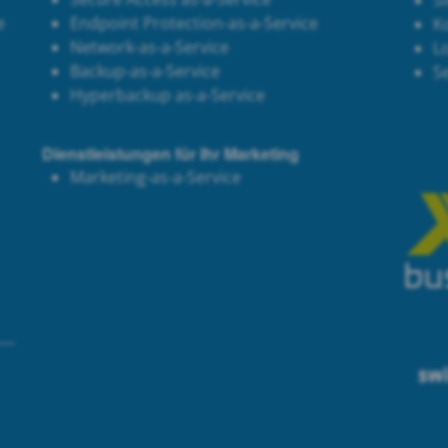
Si
e
Endpoint Protection-as-a-Service
K
Network-as-a-Service
Lo
Backup-as-a-Service
S
Hyperbackup as-a-Service
Dienstleistungen für Ihr Marketing
Marketing-as-a-Service