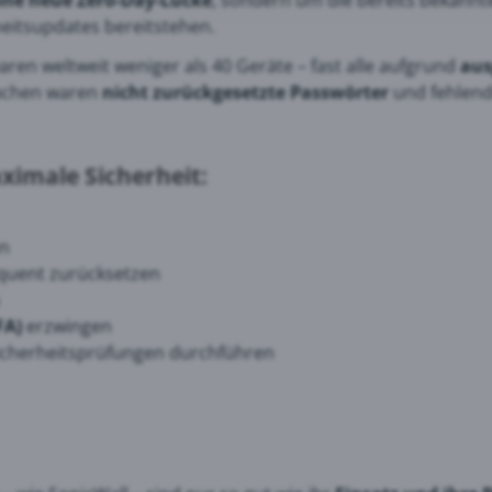
ine neue Zero-Day-Lücke
, sondern um die bereits bekann
heitsupdates bereitstehen.
aren weltweit weniger als 40 Geräte – fast alle aufgrund
aus
le Maps
sachen waren
nicht zurückgesetzte Passwörter
und fehlende
 Monitoring
imale Sicherheit:
n
quent zurücksetzen
FA)
erzwingen
icherheitsprüfungen durchführen