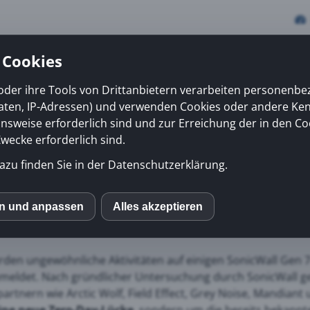
 Cookies
oder ihre Tools von Drittanbietern verarbeiten personenb
daten, IP-Adressen) und verwenden Cookies oder andere Ke
vices
Erfolge
News
Kiosk
Über uns
onsweise erforderlich sind und zur Erreichung der in den Co
ecke erforderlich sind.
azu finden Sie in der Datenschutzerklärung.
N-Aktivität: Was Sie als
en und anpassen
Alles akzeptieren
S
mo (Piwik)
rden ungewöhnliche Aktivitäten auf einigen SonicWall Gen 7-
emeldet. Nach gründlicher Untersuchung durch SonicWall 
partnern wie Arctic Wolf, Field Effect, Grey Noise, Mandiant
ube