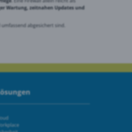
flege
. Eine Firewall allein reicht als
iger Wartung, zeitnahen Updates und
nd umfassend abgesichert sind.
Lösungen
loud
orkplace