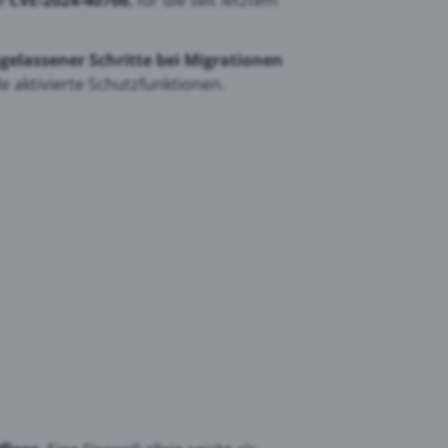
te
CVE-2024-40766
, für die seit letztem
gelassener Schritte bei Migrationen
 aktivierte Schutzfunktionen.