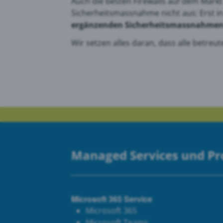
Auch die besten Firewalls auf dem Markt 
Sicherheitsmassnahme nicht aus: Erst i
ergänzenden Sicherheitsmassnahme
Wir setzen alles daran, dass alle betreu
Managed Services und P
Microsoft 365 Service
Microsoft 365
Microsoft Teams