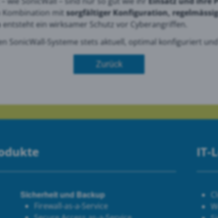
– wie SonicWall – sind nur so gut wie ihr
Einsatz und ihre P
n Kombination mit
sorgfältiger Konfiguration, regelmäss
n
entsteht ein wirksamer Schutz vor Cyberangriffen.
ten SonicWall-Systeme stets aktuell, optimal konfiguriert u
Zurück
rodukte
IT-
Sicherheit und Backup
C
Firewall-as-a-Service
W
Secure Access as-a-Service