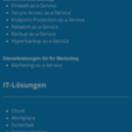
Firewall-as-a-Service
Secure Access as-a-Service
Endpoint Protection-as-a-Service
Network-as-a-Service
Backup-as-a-Service
Hyperbackup as-a-Service
Dienstleistungen für Ihr Marketing
Marketing-as-a-Service
IT-Lösungen
Cloud
Workplace
Sicherheit