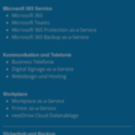
Microsoft 365 Service
Microsoft 365
Microsoft Teams
Microsoft 365 Protection as-a-Service
Microsoft 365 Backup as-a-Service
Kommunikation und Telefonie
Business Telefonie
Digital Signage as-a-Service
Webdesign und Hosting
Workplace
Workplace as-a-Service
Printer as-a-Service
next
Drive Cloud Datenablage
Sicherheit und Backup