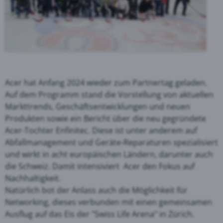
Acer hat Anfang 2024 wieder zum Partnertag geladen.
Auf dem Programm stand die Vorstellung von aktuellen
Markttrends, Geschäftsentwicklungen und neuen
Produkten sowie ein Bericht über die neu gegründete
Acer-Tochter Enfinitec. Diese ist unter anderem auf
Abfallmanagement und Geräte-Reparaturen spezialisiert
und wirkt in acht europäischen Ländern, darunter auch
die Schweiz. Damit intensiviert Acer den Fokus auf
Nachhaltigkeit.
Natürlich bot der Anlass auch die Möglichkeit für
Networking, dieses verbunden mit einen gemeinsamen
Ausflug auf das Eis der "Swiss Life Arena" in Zürich.