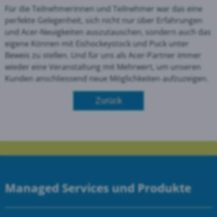
Für die Teilnehmerinnen und Teilnehmer war das eine
perfekte Gelegenheit, sich nicht nur über Erfahrungen
und Acer-Neuigkeiten auszutauschen, sondern auch das
eigene Können mit Eishockeystock und Puck unter
Beweis zu stellen. Und für uns als Acer-Partner immer
wieder eine Veranstaltung mit Mehrwert, um unseren
Kunden anschliessend neue Möglichkeiten aufzuzeigen.
Zurück
Managed Services und Produkte