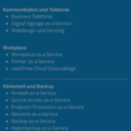
Kommunikation und Telefonie
Business Telefonie
Digital Signage as-a-Service
Webdesign und Hosting
Workplace
Workplace as-a-Service
Printer as-a-Service
next
Drive Cloud Datenablage
Sicherheit und Backup
Firewall-as-a-Service
Secure Access as-a-Service
Endpoint Protection-as-a-Service
Network-as-a-Service
Backup-as-a-Service
Hyperbackup as-a-Service