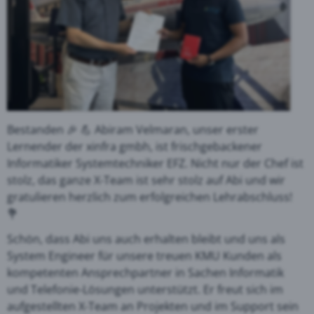
Bestanden 🎉 💪 Abiram Velmaran, unser erster
Lernender der xinfra gmbh, ist frischgebackener
Informatiker Systemtechniker EFZ. Nicht nur der Chef ist
stolz, das ganze X-Team ist sehr stolz auf Abi und wir
gratulieren herzlich zum erfolgreichen Lehrabschluss!
💐
Schön, dass Abi uns auch erhalten bleibt und uns als
System Engineer für unsere treuen KMU Kunden als
kompetenten Ansprechpartner in Sachen Informatik
und Telefonie-Lösungen unterstützt. Er freut sich im
aufgestellten X-Team an Projekten und im Support sein