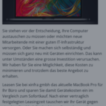
Sie stehen vor der Entscheidung, Ihre Computer
austauschen zu müssen oder möchten neue
Mitarbeitende mit einer guten IT-Infrastruktur
versorgen. Oder Sie machen sich selbständig und
müssen sich ganz neu mit Geräten einrichten. Das kann
unter Umständen eine grosse Investition verursachen.
Wir haben für Sie eine Möglichkeit, diese Kosten zu
minimieren und trotzdem das beste Angebot zu
erhalten.
Leasen Sie bei xinfra gmbh das aktuelle MacBook Pro für
Ihr Büro und sparen Sie damit Gerätekosten ein im
Vergleich zum Sofortkauf. Nach einer vertraglich
festgelegten Leasingzeit tauschen wir Ihr Gerät gegen