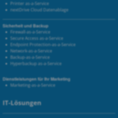
Printer as-a-Service
next
Drive Cloud Datenablage
Sicherheit und Backup
Firewall-as-a-Service
Secure Access as-a-Service
Endpoint Protection-as-a-Service
Network-as-a-Service
Backup-as-a-Service
Hyperbackup as-a-Service
Dienstleistungen für Ihr Marketing
Marketing-as-a-Service
IT-Lösungen