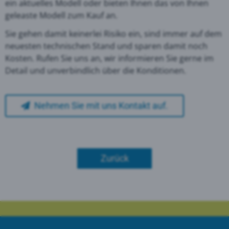
ein aktuelles Modell oder bieten Ihnen das von Ihnen
geleaste Modell zum Kauf an.
Sie gehen damit keinerlei Risiko ein, sind immer auf dem
neuesten technischen Stand und sparen damit noch
Kosten. Rufen Sie uns an, wir informieren Sie gerne im
Detail und unverbindlich über die Konditionen.
Nehmen Sie mit uns Kontakt auf.
Zurück