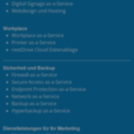
Digital Signage as-a-Service
Webdesign und Hosting
Workplace
Workplace as-a-Service
Printer as-a-Service
next
Drive Cloud Datenablage
Sicherheit und Backup
Firewall-as-a-Service
Secure Access as-a-Service
Endpoint Protection-as-a-Service
Network-as-a-Service
Backup-as-a-Service
Hyperbackup as-a-Service
Dienstleistungen für Ihr Marketing