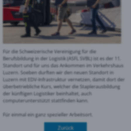
Für die Schweizerische Vereinigung für die
Berufsbildung in der Logistik (ASFL SVBL) ist es der 11.
Standort und für uns das Ankommen im Verkehrshaus
Luzern. Soeben durften wir den neuen Standort in
Luzern mit EDV-Infrastruktur vernetzen, damit dort der
überbetriebliche Kurs, welcher die Staplerausbildung
der künftigen Logistiker beinhaltet, auch
computerunterstützt stattfinden kann.
Für einmal ein ganz spezieller Arbeitsort.
Zurück