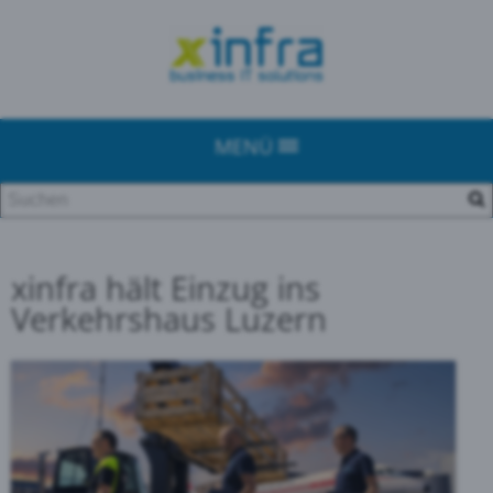
MENÜ
xinfra hält Einzug ins
Verkehrshaus Luzern