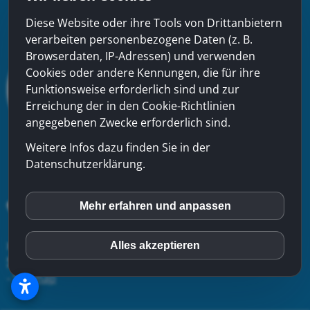
Diese Website oder ihre Tools von Drittanbietern
verarbeiten personenbezogene Daten (z. B.
Browserdaten, IP-Adressen) und verwenden
Cookies oder andere Kennungen, die für ihre
Funktionsweise erforderlich sind und zur
Erreichung der in den Cookie-Richtlinien
angegebenen Zwecke erforderlich sind.
Weitere Infos dazu finden Sie in der
Datenschutzerklärung.
Mehr erfahren und anpassen
inCMS
xinfra gmbh
- Badstrasse 50 - CH-5200 Brugg - Tel:
056
Alles akzeptieren
Matomo (Piwik)
544 22 22
-
Kontakt
-
Impressum
-
Datenschutzerklärung
-
Sitemap
Youtube