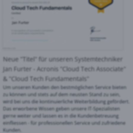
Neue "Titel" für unseren Systemtechniker
Jan Furter
- Acronis "Cloud Tech Associate"
& "Cloud Tech Fundamentals"
Um unseren Kunden den bestmöglichen Service bieten
zu können und stets auf dem neusten Stand zu sein,
wird bei uns die kontinuierliche Weiterbildung gefördert.
Das erworbene Wissen geben unsere IT-Spezialisten
gerne weiter und lassen es in die Kundenbetreuung
einfliessen - für professionellen Service und zufriedene
Kunden.