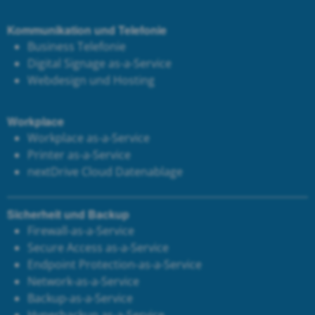
Kommunikation und Telefonie
Business Telefonie
Digital Signage as-a-Service
Webdesign und Hosting
Workplace
Workplace as-a-Service
Printer as-a-Service
next
Drive Cloud Datenablage
Sicherheit und Backup
Firewall-as-a-Service
Secure Access as-a-Service
Endpoint Protection-as-a-Service
Network-as-a-Service
Backup-as-a-Service