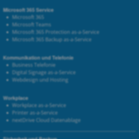
Microsoft 365 Service
Microsoft 365
Microsoft Teams
Microsoft 365 Protection as-a-Service
Microsoft 365 Backup as-a-Service
Kommunikation und Telefonie
Business Telefonie
Digital Signage as-a-Service
Webdesign und Hosting
Workplace
Workplace as-a-Service
Printer as-a-Service
next
Drive Cloud Datenablage
Sicherheit und Backup