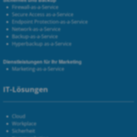
Firewall-as-a-Service
Secure Access as-a-Service
Endpoint Protection-as-a-Service
Network-as-a-Service
Backup-as-a-Service
Hyperbackup as-a-Service
Dienstleistungen für Ihr Marketing
Marketing-as-a-Service
IT-Lösungen
Cloud
Workplace
Sicherheit