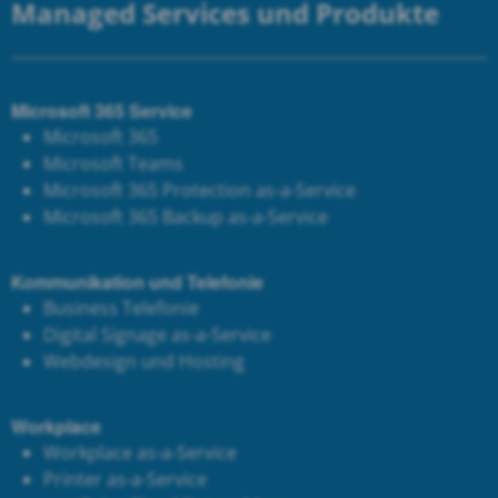
Managed Services und Produkte
Microsoft 365 Service
Microsoft 365
Microsoft Teams
Microsoft 365 Protection as-a-Service
Microsoft 365 Backup as-a-Service
Kommunikation und Telefonie
Business Telefonie
Digital Signage as-a-Service
Webdesign und Hosting
Workplace
Workplace as-a-Service
Printer as-a-Service