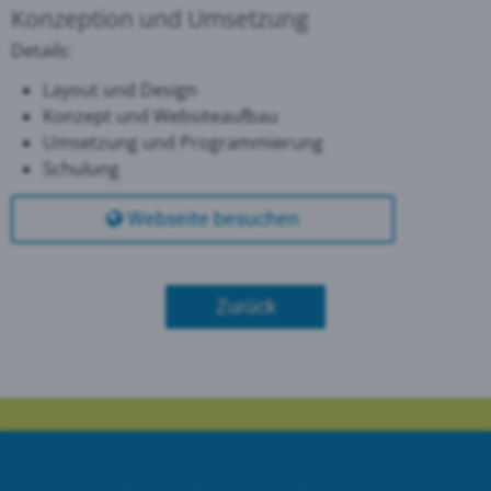
Konzeption und Umsetzung
Details:
Layout und Design
Konzept und Websiteaufbau
Umsetzung und Programmierung
Schulung
Webseite besuchen
Zurück