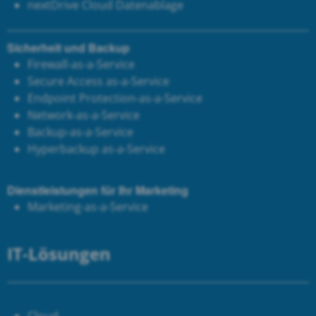
next
Drive Cloud Datenablage
Sicherheit und Backup
Firewall-as-a-Service
Secure Access as-a-Service
Endpoint Protection-as-a-Service
Network-as-a-Service
Backup-as-a-Service
Hyperbackup as-a-Service
Dienstleistungen für Ihr Marketing
Marketing-as-a-Service
IT-Lösungen