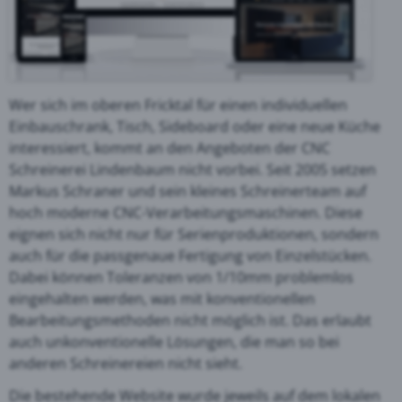
Wer sich im oberen Fricktal für einen individuellen
Einbauschrank, Tisch, Sideboard oder eine neue Küche
interessiert, kommt an den Angeboten der CNC
Schreinerei Lindenbaum nicht vorbei. Seit 2005 setzen
Markus Schraner und sein kleines Schreinerteam auf
hoch moderne CNC-Verarbeitungsmaschinen. Diese
eignen sich nicht nur für Serienproduktionen, sondern
auch für die passgenaue Fertigung von Einzelstücken.
Dabei können Toleranzen von 1/10mm problemlos
eingehalten werden, was mit konventionellen
Bearbeitungsmethoden nicht möglich ist. Das erlaubt
auch unkonventionelle Lösungen, die man so bei
anderen Schreinereien nicht sieht.
Die bestehende Website wurde jeweils auf dem lokalen