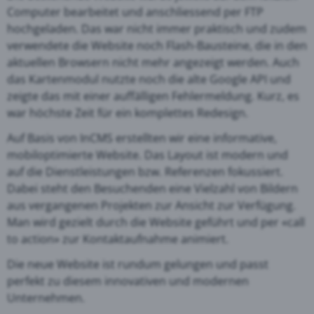
Computer bearbeitet und anschliessend per FTP
hochgeladen. Das war nicht immer praktisch und zudem
verwendete die Website noch Flash-Bausteine, die in den
aktuellen Browsern nicht mehr angezeigt werden. Auch
das Kartenmodul nutzte noch die alte Google API und
zeigte das mit einer auffälligen Fehlermeldung. Kurz, es
war höchste Zeit für ein komplettes Redesign.
Auf Basis von InCMS erstellten wir eine informative,
mobiloptimierte Website. Das Layout ist modern und
auf die Dienstleistungen bzw. Referenzen fokussiert.
Dabei steht den Besuchenden eine Vielzahl von Bildern
aus vergangenen Projekten zur Ansicht zur Verfügung.
Man wird gezielt durch die Website geführt und per «call
to action» zur Kontaktaufnahme animiert.
Die neue Website ist rundum gelungen und passt
perfekt zu diesem innovativen und modernen
Unternehmen.