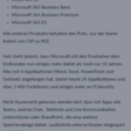
Microsoft 365 Business Basic
Microsoft 365 Business Premium
Microsoft 365 E3
Alle anderen Produkte behalten den Preis, nur der Name
ändert von CSP zu NCE.
Fest steht jedoch, dass Microsoft mit den Produkten dem
Endkunden nun einiges mehr bietet als noch vor 10 Jahren.
Was mit 4 Applikationen (Word, Excel, PowerPoint und
Outlook) angefangen hat, bietet heute 24 Applikationen und
über 1'400 Funktionen und einiges mehr an IT-Security.
Nicht Ausseracht gelassen werden darf, dass mit Apps wie
Teams, welche Chat-, Telefonie und Live-Kommunikation
unterstützen oder SharePoint, die eine weitere
Speicherablage bietet, zusätzliche externe Kosten eingespart