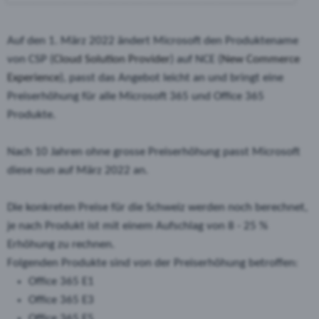
Auf den 1. März 2022 ändert Microsoft den Produktename
von CSP (
Cloud Solution Provider
) auf NCE (
New Commerce
Experience
), passt das Angebot leicht an und bringt eine
Preiserhöhung für alle Microsoft 365 und Office 365
Produkte.
Nach 10 Jahren ohne grosse Preiserhöhung passt Microsoft
diese nun auf März 2022 an.
Die konkreten Preise für die Schweiz werden noch berechnet,
je nach Produkt ist mit einem Aufschlag von 8 - 25 %
Erhöhung zu rechnen.
Folgenden Produkte sind von der Preiserhöhung betroffen:
Office 365 E1
Office 365 E3
Office 365 E5