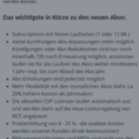
werden können.
Das wichtigste in Kürze zu den neuen Abos:
Subscriptions mit festen Laufzeiten (1 oder 12 Mt.)
Keine kurzfristigen Abo-Anpassungen mehr möglich
-
Kündigungen oder Abo-Reduktionen sind nur noch
innerhalb 72h nach Erneuerung möglich, ansonsten
laufen sie für die Laufzeit des Abos weiter mindestens
1 Jahr resp. bis zum Ablauf des Abo-Jahr.
Abo-Erhöhungen sind jederzeit möglich
Mehr Flexibilität mit den monatlichen Abos dafür ca.
20% höhere Kosten als Jahresabos
Die aktuellen CSP Lizenzen laufen automatisch aus
und werden dann auf die neue Lizenzregelung von
NCE angepasst
Preiserhöhung von 8 - 25 % - die exakten Kosten
werden unseren Kunden direkt kommuniziert
Bildungseinrichtungen und NPOs sind nicht von der