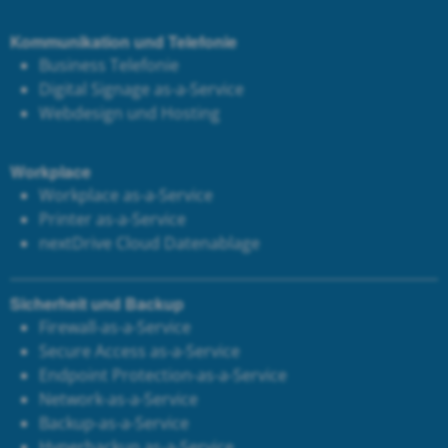
Kommunikation und Telefonie
Business Telefonie
Digital Signage as-a-Service
Webdesign und Hosting
Workplace
Workplace as-a-Service
Printer as-a-Service
next
Drive Cloud Datenablage
Sicherheit und Backup
Firewall-as-a-Service
Secure Access as-a-Service
Endpoint Protection-as-a-Service
Network-as-a-Service
Backup-as-a-Service
Hyperbackup as-a-Service