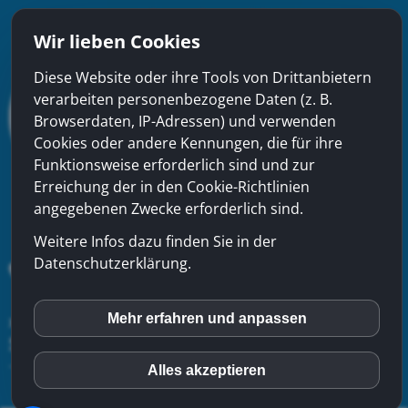
Wir lieben Cookies
Diese Website oder ihre Tools von Drittanbietern
verarbeiten personenbezogene Daten (z. B.
Browserdaten, IP-Adressen) und verwenden
Cookies oder andere Kennungen, die für ihre
Funktionsweise erforderlich sind und zur
Erreichung der in den Cookie-Richtlinien
angegebenen Zwecke erforderlich sind.
Weitere Infos dazu finden Sie in der
Datenschutzerklärung.
Mehr erfahren und anpassen
xinfra gmbh
- Badstrasse 50 - CH-5200 Brugg - Tel:
056
inCMS
544 22 22
-
Kontakt
-
Impressum
-
Datenschutzerklärung
-
Sitemap
Alles akzeptieren
Matomo (Piwik)