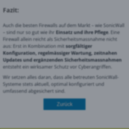
Fazit:
Auch die besten Firewalls auf dem Markt – wie SonicWall
– sind nur so gut wie ihr
Einsatz und ihre Pflege
. Eine
Firewall allein reicht als Sicherheitsmassnahme nicht
aus: Erst in Kombination mit
sorgfältiger
Konfiguration, regelmässiger Wartung, zeitnahen
Updates und ergänzenden Sicherheitsmassnahmen
entsteht ein wirksamer Schutz vor Cyberangriffen.
Wir setzen alles daran, dass alle betreuten SonicWall-
Systeme stets aktuell, optimal konfiguriert und
umfassend abgesichert sind.
Zurück