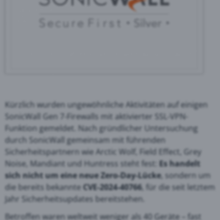
Kürzlich wurden ungewöhnliche Aktivitäten auf einigen
SonicWall Gen 7-Firewalls mit aktivierter SSL-VPN-
Funktion gemeldet. Nach gründlicher Untersuchung
durch SonicWall gemeinsam mit führenden
Sicherheitspartnern wie Arctic Wolf, Field Effect, Grey
Noise, Mandiant und Huntress steht fest:
Es handelt
sich nicht um eine neue Zero-Day-Lücke
, sondern um
die bereits bekannte
CVE-2024-40766
, für die seit letztem
Jahr Sicherheitsupdates bereitstehen.
Betroffen waren weltweit weniger als 40 Geräte – fast