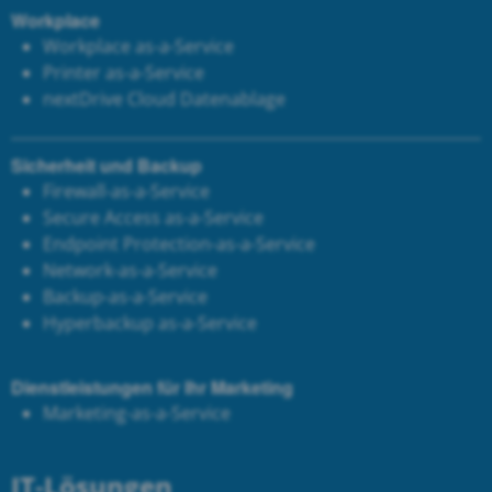
Workplace
Workplace as-a-Service
Printer as-a-Service
next
Drive Cloud Datenablage
Sicherheit und Backup
Firewall-as-a-Service
Secure Access as-a-Service
Endpoint Protection-as-a-Service
Network-as-a-Service
Backup-as-a-Service
Hyperbackup as-a-Service
Dienstleistungen für Ihr Marketing
Marketing-as-a-Service
IT-Lösungen