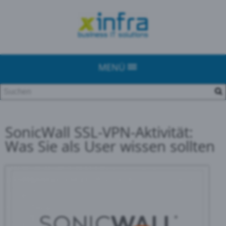
MENÜ
SonicWall SSL-VPN-Aktivität:
Was Sie als User wissen sollten