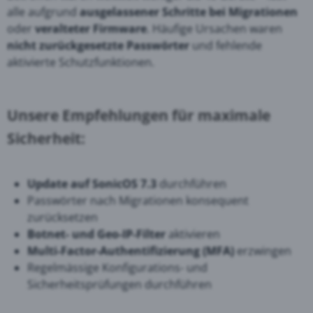
alle aufgrund
ausgelassener Schritte bei Migrationen
oder
veralteter Firmware
. Häufige Ursachen waren
nicht zurückgesetzte Passwörter
und fehlende
aktivierte Schutzfunktionen.
Unsere Empfehlungen für maximale
Sicherheit:
Update auf SonicOS 7.3
durchführen
Passwörter nach Migrationen konsequent
zurücksetzen
Botnet- und Geo-IP-Filter
aktivieren
Multi-Factor-Authentifizierung (MFA)
erzwingen
Regelmässige Konfigurations- und
Sicherheitsprüfungen durchführen