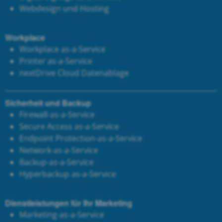
Webdesign und Hosting
Workplace
Workplace as-a-Service
Printer as-a-Service
next
Drive Cloud Datenablage
Sicherheit und Backup
Firewall-as-a-Service
Secure Access as-a-Service
Endpoint Protection-as-a-Service
Network-as-a-Service
Backup-as-a-Service
Hyperbackup as-a-Service
Dienstleistungen für Ihr Marketing
Marketing-as-a-Service