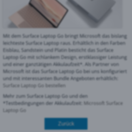
Mit dem Surface Laptop Go bringt Microsoft das bislang
leichteste Surface Laptop raus. Erhältlich in den Farben
Eisblau, Sandstein und Platin besticht das Surface
Laptop Go mit schlankem Design, erstklassiger Leistung
und einer ganztätigen Akkulaufzeit*. Als Partner von
Microsoft ist das Surface Laptop Go bei uns konfiguriert
und mit interessanten Bundle Angeboten erhältlich:
Surface Laptop Go bestellen
Mehr zum Surface Laptop Go und den
*Testbedingungen der Akkulaufzeit:
Microsoft Surface
Laptop Go
Zurück