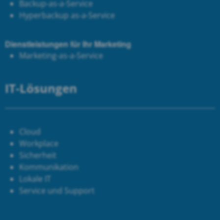
Backup-as-a-Service
Hyperbackup as-a-Service
Dienstleistungen für Ihr Marketing
Marketing-as-a-Service
IT-Lösungen
Cloud
Workplace
Sicherheit
Kommunikation
Lokale IT
Service und Support