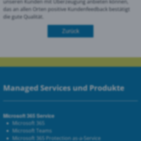
unseren Kunden mit Überzeugung anbieten können,
das an allen Orten positive Kundenfeedback bestätigt
die gute Qualität.
Zurück
Managed Services und Produkte
Microsoft 365 Service
Microsoft 365
Microsoft Teams
Microsoft 365 Protection as-a-Service