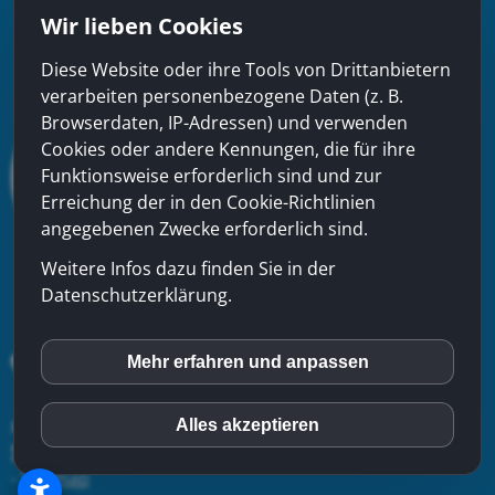
Wir lieben Cookies
Diese Website oder ihre Tools von Drittanbietern
verarbeiten personenbezogene Daten (z. B.
Browserdaten, IP-Adressen) und verwenden
Cookies oder andere Kennungen, die für ihre
Funktionsweise erforderlich sind und zur
Erreichung der in den Cookie-Richtlinien
angegebenen Zwecke erforderlich sind.
Weitere Infos dazu finden Sie in der
Datenschutzerklärung.
Mehr erfahren und anpassen
inCMS
xinfra gmbh
- Badstrasse 50 - CH-5200 Brugg - Tel:
056
Alles akzeptieren
Matomo (Piwik)
544 22 22
-
Kontakt
-
Impressum
-
Datenschutzerklärung
-
Sitemap