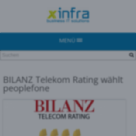
MENÜ
BILANZ Telekom Rating wählt
peoplefone