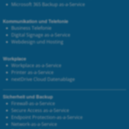
Microsoft 365 Backup as-a-Service
Kommunikation und Telefonie
Business Telefonie
Digital Signage as-a-Service
Webdesign und Hosting
Workplace
Workplace as-a-Service
Printer as-a-Service
next
Drive Cloud Datenablage
Sicherheit und Backup
Firewall-as-a-Service
Secure Access as-a-Service
Endpoint Protection-as-a-Service
Network-as-a-Service