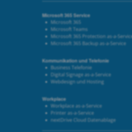
Microsoft 365 Service
Microsoft 365
Microsoft Teams
Microsoft 365 Protection as-a-Servic
Microsoft 365 Backup as-a-Service
Kommunikation und Telefonie
Business Telefonie
Digital Signage as-a-Service
Webdesign und Hosting
Workplace
Workplace as-a-Service
Printer as-a-Service
next
Drive Cloud Datenablage