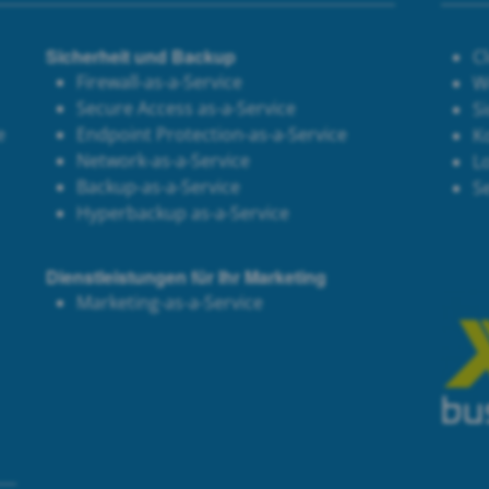
Sicherheit und Backup
C
Firewall-as-a-Service
W
Secure Access as-a-Service
Si
e
Endpoint Protection-as-a-Service
K
Network-as-a-Service
Lo
Backup-as-a-Service
S
Hyperbackup as-a-Service
Dienstleistungen für Ihr Marketing
Marketing-as-a-Service