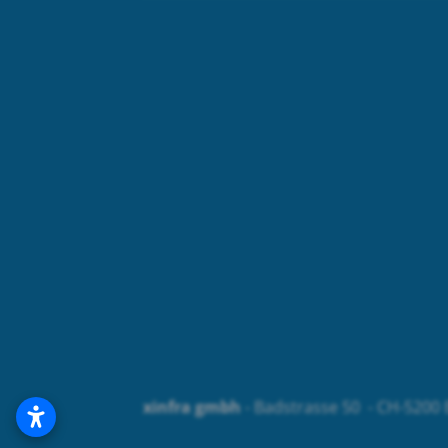
xinfra gmbh
- Badstrasse 50 - CH-5200 B