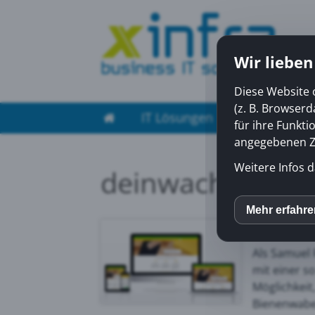
Wir lieben
Diese Website 
(z. B. Browser
IT Lösungen
Managed Ser
für ihre Funkti
angegebenen Zw
Weitere Infos d
deinwachs.ch
Die steige
Mehr erfahr
inCM
gefordert.
Als Samuel 
Mato
mit einer s
Möglichkeit
Bienenwabe
Yout