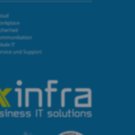
loud
orkplace
cherheit
ommunikation
kale IT
ervice und Support