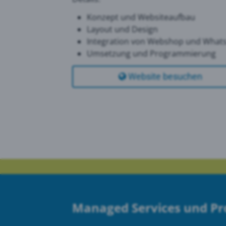
Konzept und Websiteaufbau
Layout und Design
Integration von Webshop und What
Umsetzung und Programmierung
Website besuchen
Managed Services und P