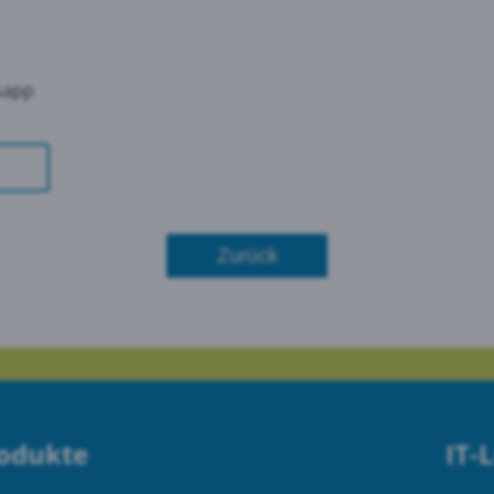
sapp
Zurück
rodukte
IT-