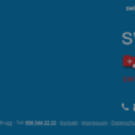
rugg - Tel:
056 544 22 22
-
Kontakt
-
Impressum
-
Datenschu