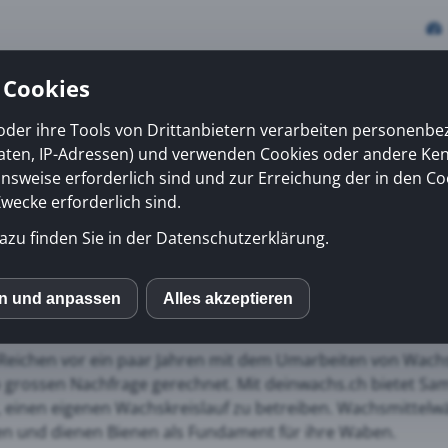
 Cookies
oder ihre Tools von Drittanbietern verarbeiten personenb
daten, IP-Adressen) und verwenden Cookies oder andere Ke
vices
Erfolge
News
Kiosk
Über uns
onsweise erforderlich sind und zur Erreichung der in den Co
ecke erforderlich sind.
azu finden Sie in der Datenschutzerklärung.
nde Nachfrage von Imkern nach ihrem eigenen Wachskreis
en und anpassen
Alles akzeptieren
S
Reichen vor ein paar Jahren mit dem Umarbeiten von Wachs
mo (Piwik)
o grossen Nachfrage gerechnet. Mit deinwachs.ch bietet Sa
, einen eigenen Wachskreislauf zu betreiben. Wachsmittelw
n und dienen Bienen als Fundament für ihre Waben.
ube