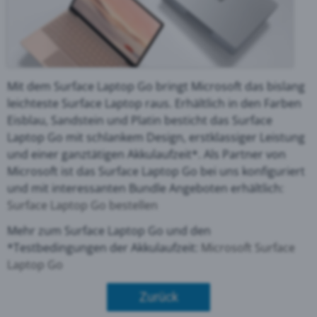
Mit dem Surface Laptop Go bringt Microsoft das bislang
leichteste Surface Laptop raus. Erhältlich in den Farben
Eisblau, Sandstein und Platin besticht das Surface
Laptop Go mit schlankem Design, erstklassiger Leistung
und einer ganztätigen Akkulaufzeit*. Als Partner von
Microsoft ist das Surface Laptop Go bei uns konfiguriert
und mit interessanten Bundle Angeboten erhältlich:
Surface Laptop Go bestellen
Mehr zum Surface Laptop Go und den
*Testbedingungen der Akkulaufzeit:
Microsoft Surface
Laptop Go
Zurück