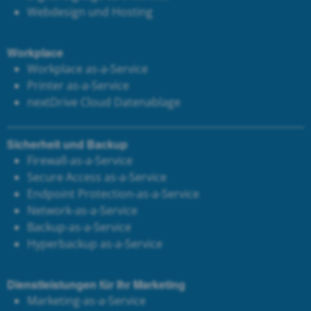
Webdesign und Hosting
Workplace
Workplace as-a-Service
Printer as-a-Service
next
Drive Cloud Datenablage
Sicherheit und Backup
Firewall-as-a-Service
Secure Access as-a-Service
Endpoint Protection-as-a-Service
Network-as-a-Service
Backup-as-a-Service
Hyperbackup as-a-Service
Dienstleistungen für Ihr Marketing
Marketing-as-a-Service