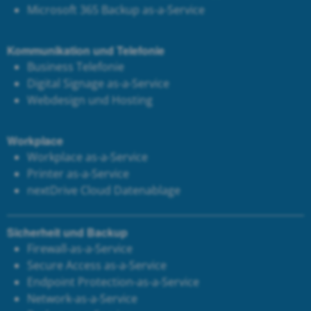
Microsoft 365 Backup as-a-Service
Kommunikation und Telefonie
Business Telefonie
Digital Signage as-a-Service
Webdesign und Hosting
Workplace
Workplace as-a-Service
Printer as-a-Service
next
Drive Cloud Datenablage
Sicherheit und Backup
Firewall-as-a-Service
Secure Access as-a-Service
Endpoint Protection-as-a-Service
Network-as-a-Service