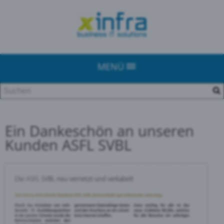
MENÜ
Ein Dankeschön an unseren
Kunden ASFL SVBL