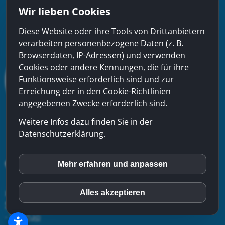
Wir lieben Cookies
Diese Website oder ihre Tools von Drittanbietern
verarbeiten personenbezogene Daten (z. B.
Browserdaten, IP-Adressen) und verwenden
Cookies oder andere Kennungen, die für ihre
Funktionsweise erforderlich sind und zur
Erreichung der in den Cookie-Richtlinien
angegebenen Zwecke erforderlich sind.
Weitere Infos dazu finden Sie in der
Datenschutzerklärung.
Mehr erfahren und anpassen
inCMS
xinfra gmbh
- Badstrasse 50 - CH-5200 Brugg - Tel:
056
Alles akzeptieren
Matomo (Piwik)
544 22 22
-
Kontakt
-
Impressum
-
Datenschutzerklärung
-
Sitemap