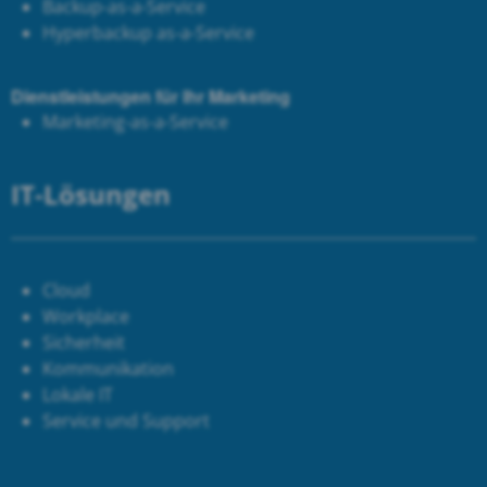
Backup-as-a-Service
Hyperbackup as-a-Service
Dienstleistungen für Ihr Marketing
Marketing-as-a-Service
IT-Lösungen
Cloud
Workplace
Sicherheit
Kommunikation
Lokale IT
Service und Support