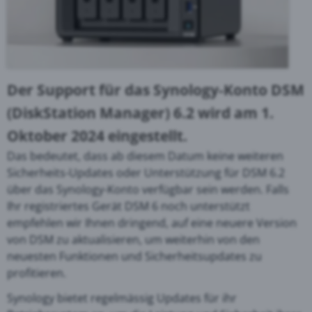
Der Support für das Synology-Konto DSM
(DiskStation Manager) 6.2 wird am 1.
Oktober 2024 eingestellt.
Das bedeutet, dass ab diesem Datum keine weiteren
Sicherheits-Updates oder Unterstützung für DSM 6.2
über das Synology-Konto verfügbar sein werden. Falls
Ihr registriertes Gerät DSM 6 noch unterstützt
empfehlen wir Ihnen dringend, auf eine neuere Version
von DSM zu aktualisieren, um weiterhin von den
neuesten Funktionen und Sicherheitsupdates zu
profitieren.
Synology bietet regelmässig Updates für ihr