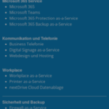
Microsoft 365 Service
Microsoft 365
Microsoft Teams
Microsoft 365 Protection as-a-Service
Microsoft 365 Backup as-a-Service
Kommunikation und Telefonie
Business Telefonie
Digital Signage as-a-Service
Webdesign und Hosting
Workplace
Workplace as-a-Service
Printer as-a-Service
next
Drive Cloud Datenablage
Sicherheit und Backup
Firewall-as-a-Service