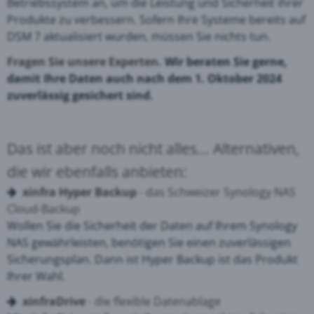
Betriebssystem an, um die Leistung und Sicherheit ihrer
Produkte zu verbessern. Sofern Ihre Systeme bereits auf
DSM 7 aktualisiert wurden, müssen Sie nichts tun.
Fragen Sie unsere Experten.
Wir beraten Sie gerne,
damit Ihre Daten auch nach dem 1. Oktober 2024
zuverlässig gesichert sind.
Das ist aber noch nicht alles... Alternativen,
die wir ebenfalls anbieten:
xinfra Hyper Backup
- das Schweizer Synology NAS
Cloud-Backup
Wollen Sie
die Sicherheit der Daten auf Ihrem Synology
NAS gewährleisten, benötigen Sie einen zuverlässigen
Sicherungsplan. Dann ist Hyper Backup ist das Produkt
Ihrer Wahl.
xinfraDrive
- die flexible Datenablage