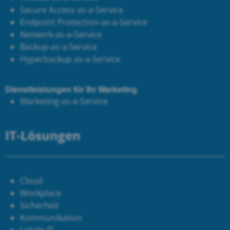
Secure Access as-a-Service
Endpoint Protection-as-a-Service
Network-as-a-Service
Backup-as-a-Service
Hyperbackup as-a-Service
Dienstleistungen für Ihr Marketing
Marketing-as-a-Service
IT-Lösungen
Cloud
Workplace
Sicherheit
Kommunikation