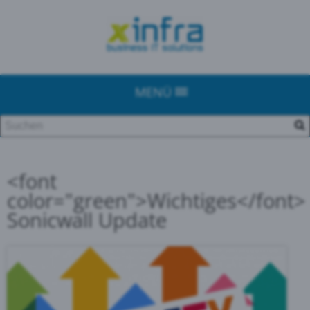
MENÜ
<font
color="green">Wichtiges</font>
Sonicwall Update