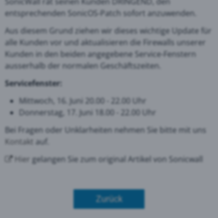
SonicWall rät seinen Kunden DRINGEND, den
entsprechenden SonicOS-Patch sofort anzuwenden.
Aus diesem Grund
ziehen wir dieses wichtige
Update
für
alle Kunden vor und aktualisieren die Firewalls unserer
Kunden in den beiden angegebene Service-Fenstern
ausserhalb der normalen Geschäftszeiten.
Servicefenster:
Mittwoch, 16. Juni 20.00 - 22.00 Uhr
Donnerstag, 17. Juni 18.00 - 22.00 Uhr
Bei Fragen oder Unklarheiten nehmen Sie bitte mit uns
Kontakt
auf.
Hier
gelangen Sie zum original Artikel von Sonicwall
Zurück