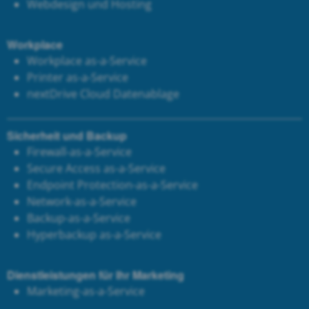
Webdesign und Hosting
Workplace
Workplace as-a-Service
Printer as-a-Service
next
Drive Cloud Datenablage
Sicherheit und Backup
Firewall-as-a-Service
Secure Access as-a-Service
Endpoint Protection-as-a-Service
Network-as-a-Service
Backup-as-a-Service
Hyperbackup as-a-Service
Dienstleistungen für Ihr Marketing
Marketing-as-a-Service