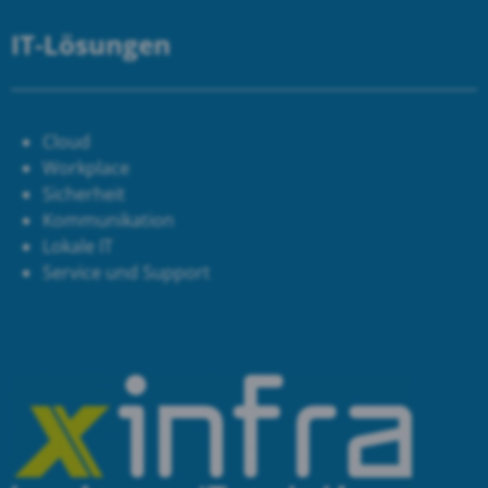
IT-Lösungen
Cloud
Workplace
Sicherheit
Kommunikation
Lokale IT
Service und Support