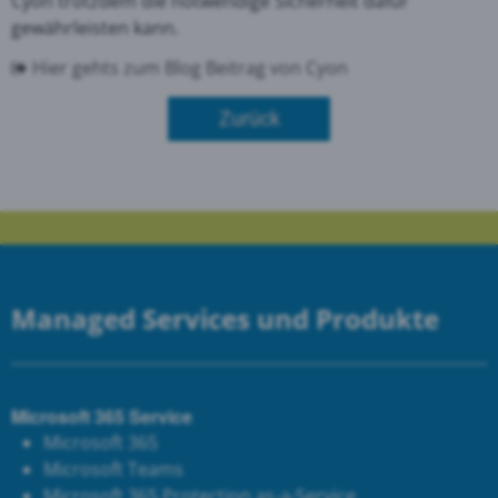
Cyon trotzdem die notwendige Sicherheit dafür
gewährleisten kann.
Hier gehts zum Blog Beitrag von Cyon
Zurück
Managed Services und Produkte
Microsoft 365 Service
Microsoft 365
Microsoft Teams
Microsoft 365 Protection as-a-Service