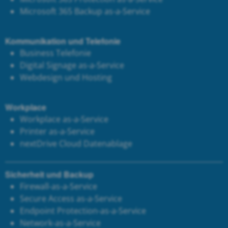
Microsoft 365 Backup as-a-Service
Kommunikation und Telefonie
Business Telefonie
Digital Signage as-a-Service
Webdesign und Hosting
Workplace
Workplace as-a-Service
Printer as-a-Service
next
Drive Cloud Datenablage
Sicherheit und Backup
Firewall-as-a-Service
Secure Access as-a-Service
Endpoint Protection-as-a-Service
Network-as-a-Service