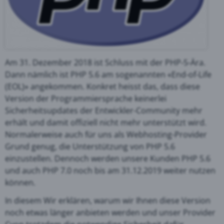
Am 31. Dezember 2018 ist Schluss mit der PHP-5-Ära.
Dann nämlich ist PHP 5.6 am sogenannten «End-of-Life
(EOL)» angekommen. Konkret heisst das, dass diese
Version der Programmiersprache keinerlei
Sicherheitsupdates der Entwickler-Community mehr
erhält und damit offiziell nicht mehr unterstützt wird.
Normalerweise auch für uns als Webhosting-Provider
Grund genug, die Unterstützung von PHP 5.6
einzustellen. Dennoch werden unsere Kunden PHP 5.6
und auch PHP 7.0 noch bis am 31.12.2019 weiter nutzen
können.
In diesem Wir erklären, warum wir Ihnen diese Version
noch etwas länger anbieten werden und unser Provider