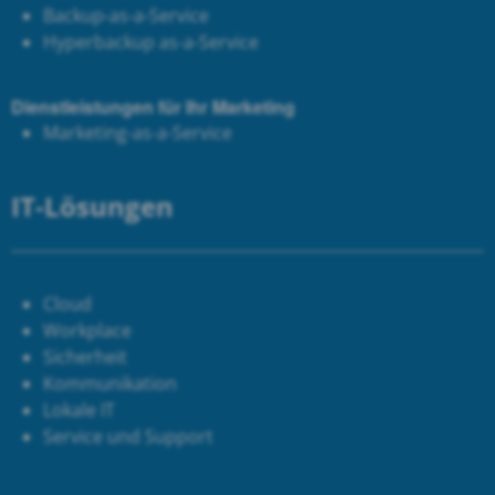
Backup-as-a-Service
Hyperbackup as-a-Service
Dienstleistungen für Ihr Marketing
Marketing-as-a-Service
IT-Lösungen
Cloud
Workplace
Sicherheit
Kommunikation
Lokale IT
Service und Support