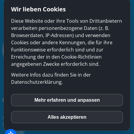
Wir lieben Cookies
Diese Website oder ihre Tools von Drittanbietern
verarbeiten personenbezogene Daten (z. B.
Browserdaten, IP-Adressen) und verwenden
Cookies oder andere Kennungen, die für ihre
Funktionsweise erforderlich sind und zur
Erreichung der in den Cookie-Richtlinien
angegebenen Zwecke erforderlich sind.
Weitere Infos dazu finden Sie in der
Datenschutzerklärung.
Mehr erfahren und anpassen
inCMS
xinfra gmbh
- Badstrasse 50 - CH-5200 Brugg - Tel:
056
Alles akzeptieren
Matomo (Piwik)
544 22 22
-
Kontakt
-
Impressum
-
Datenschutzerklärung
-
Sitemap