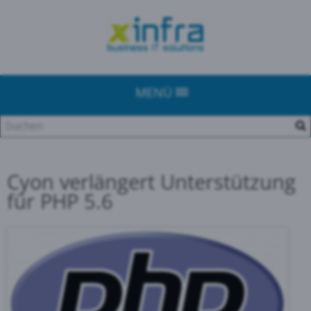
MENÜ
Cyon verlängert Unterstützung
für PHP 5.6