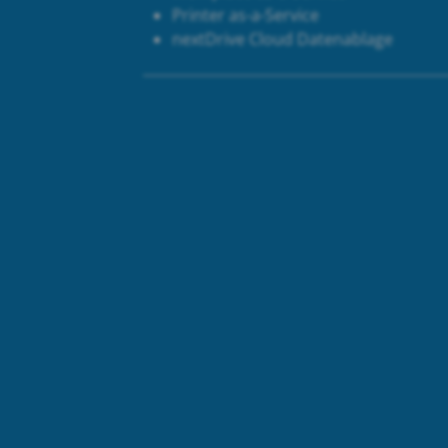
Printer as-a-Service
next
Drive Cloud Datenablage