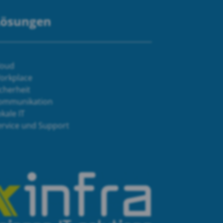
Lösungen
loud
orkplace
cherheit
ommunikation
kale IT
ervice und Support