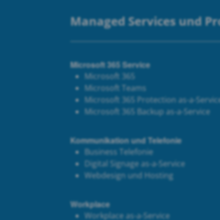
Managed Services und P
Microsoft 365 Service
Microsoft 365
Microsoft Teams
Microsoft 365 Protection as-a-Servic
Microsoft 365 Backup as-a-Service
Kommunikation und Telefonie
Business Telefonie
Digital Signage as-a-Service
Webdesign und Hosting
Workplace
Workplace as-a-Service