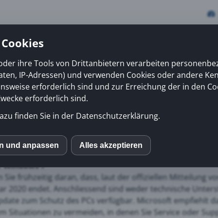
 Cookies
oder ihre Tools von Drittanbietern verarbeiten personenb
daten, IP-Adressen) und verwenden Cookies oder andere Ke
vices
Erfolge
News
Kiosk
Über uns
onsweise erforderlich sind und zur Erreichung der in den Co
ecke erforderlich sind.
azu finden Sie in der Datenschutzerklärung.
ktsupportes für Window
en und anpassen
Alles akzeptieren
S
r Windows 7
 Sie frühzeitig daran, dass, laut der offiziellen Mitteilung
mo (Piwik)
ar 2020 endet. Anschliessend sind weder technische Unte
ate zum Schutz des PCs verfügbar. Microsoft empfiehlt da
m Situationen zu vermeiden, in denen Sie Service oder Sup
ube