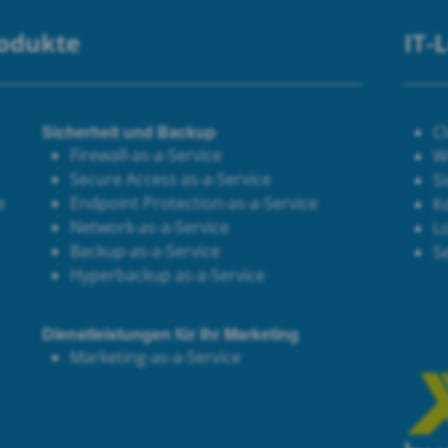
rodukte
IT-
Sicherheit und Backup
C
Firewall-as-a-Service
W
Secure Access as-a-Service
Si
e
Endpoint Protection-as-a-Service
K
Network-as-a-Service
Lo
Backup-as-a-Service
S
Hyperbackup as-a-Service
Dienstleistungen für Ihr Marketing
Marketing-as-a-Service