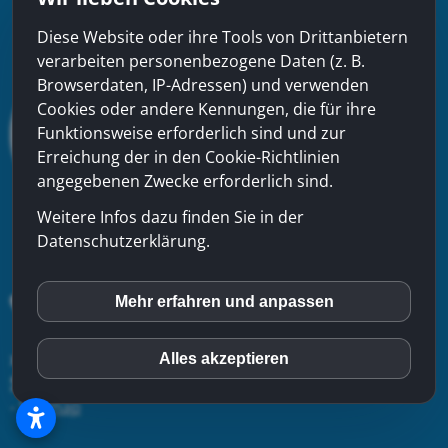
Diese Website oder ihre Tools von Drittanbietern
verarbeiten personenbezogene Daten (z. B.
Browserdaten, IP-Adressen) und verwenden
Cookies oder andere Kennungen, die für ihre
Funktionsweise erforderlich sind und zur
Erreichung der in den Cookie-Richtlinien
angegebenen Zwecke erforderlich sind.
Weitere Infos dazu finden Sie in der
Datenschutzerklärung.
Mehr erfahren und anpassen
inCMS
xinfra gmbh
- Badstrasse 50 - CH-5200 Brugg - Tel:
056
Alles akzeptieren
Matomo (Piwik)
544 22 22
-
Kontakt
-
Impressum
-
Datenschutzerklärung
-
Sitemap
Youtube