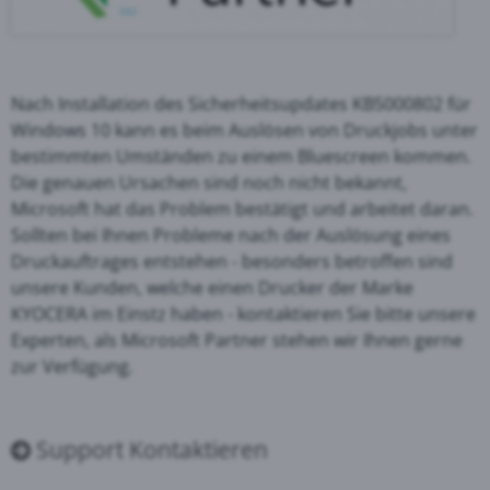
Nach Installation des Sicherheitsupdates KB5000802 für
Windows 10 kann es beim Auslösen von Druckjobs unter
bestimmten Umständen zu einem Bluescreen kommen.
Die genauen Ursachen sind noch nicht bekannt,
Microsoft hat das Problem bestätigt und arbeitet daran.
Sollten bei Ihnen Probleme nach der Auslösung eines
Druckauftrages entstehen - besonders betroffen sind
unsere Kunden, welche einen Drucker der Marke
KYOCERA im Einstz haben - kontaktieren Sie bitte unsere
Experten, als Microsoft Partner stehen wir Ihnen gerne
zur Verfügung.
Support Kontaktieren