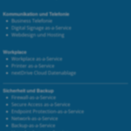
Kommunikation und Telefonie
Business Telefonie
Digital Signage as-a-Service
Webdesign und Hosting
Workplace
Workplace as-a-Service
Printer as-a-Service
next
Drive Cloud Datenablage
Sicherheit und Backup
Firewall-as-a-Service
Secure Access as-a-Service
Endpoint Protection-as-a-Service
Network-as-a-Service
Backup-as-a-Service