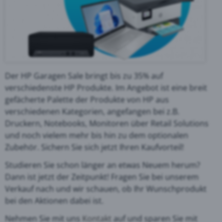
Der HP Garagen Sale bringt bis zu 35% auf
verschiedenste HP Produkte. Im Angebot ist eine breit
gefächerte Palette der Produkte von HP aus
verschiedenen Kategorien, angefangen bei z.B.
Druckern, Notebooks, Monitoren über Retail Solutions
und noch vielem mehr bis hin zu dem optionalen
Zubehör. Sichern Sie sich jetzt Ihren Kaufvorteil!
Studieren Sie schon länger an etwas Neuem herum?
Dann ist jetzt der Zeitpunkt! Fragen Sie bei unserem
Verkauf nach und wir schauen, ob Ihr Wunschprodukt
bei den Aktionen dabei ist.
Nehmen Sie mit uns
Kontakt
auf und sparen Sie mit