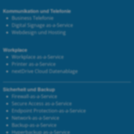
Kommunikation und Telefonie
Business Telefonie
Digital Signage as-a-Service
Webdesign und Hosting
Workplace
Workplace as-a-Service
Printer as-a-Service
next
Drive Cloud Datenablage
Sicherheit und Backup
Firewall-as-a-Service
Secure Access as-a-Service
Endpoint Protection-as-a-Service
Network-as-a-Service
Backup-as-a-Service
Hyperbackup as-a-Service