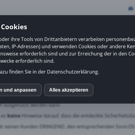
 Cookies
oder ihre Tools von Drittanbietern verarbeiten personenb
daten, IP-Adressen) und verwenden Cookies oder andere Ke
vices
Erfolge
News
Kiosk
Über uns
onsweise erforderlich sind und zur Erreichung der in den Co
ecke erforderlich sind.
azu finden Sie in der Datenschutzerklärung.
een">Wichtiges</font> S
nd virtuelle Firewalls von SonicWall, auf denen die aktuelle
en und anpassen
Alles akzeptieren
S
alten möglicherweise eine Sicherheitslücke, die für einen ni
ff ausgenutzt werden kann.
mo (Piwik)
t es
keine
Hinweise darauf, dass die entdeckte Sicherheitslü
rät seinen Kunden DRINGEND, den entsprechenden SonicOS
ube