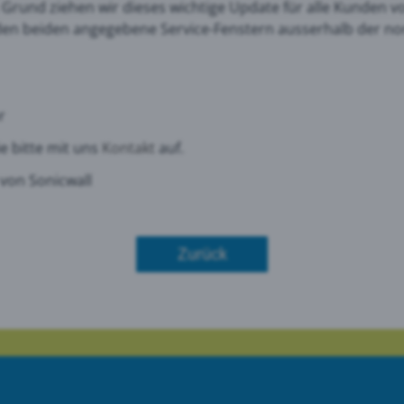
 Grund
ziehen wir dieses wichtige
Update
für alle Kunden vo
en beiden angegebene Service-Fenstern ausserhalb der no
le Maps
r
 Monitoring
e bitte mit uns
Kontakt
auf.
 von Sonicwall
Zurück