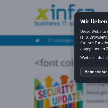
Wir lieben
Diese Website 
(z. B. Browser
IT Lösungen
Managed Ser
für ihre Funkti
angegebenen Zw
Weitere Infos d
<font color="gr
Physische u
Mehr erfahr
inCM
laufen, enth
(DoS)-Angri
Mato
Derzeit gib
SonicWall 
Yout