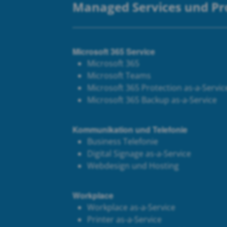
Managed Services und P
Microsoft 365 Service
Microsoft 365
Microsoft Teams
Microsoft 365 Protection as-a-Servic
Microsoft 365 Backup as-a-Service
Kommunikation und Telefonie
Business Telefonie
Digital Signage as-a-Service
Webdesign und Hosting
Workplace
Workplace as-a-Service
Printer as-a-Service