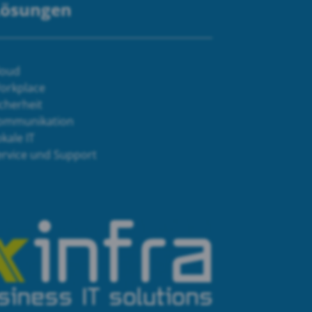
Lösungen
loud
orkplace
cherheit
ommunikation
kale IT
ervice und Support