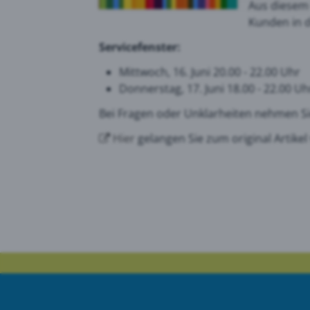
Aus diesem
Kunden in d
Goog
Servicefenster:
Mittwoch, 16. Juni 20.00 - 22.00 Uhr
Donnerstag, 17. Juni 18.00 - 22.00 Uh
PRTG
Bei Fragen oder Unklarheiten nehmen Si
Hier
gelangen Sie zum original Artikel