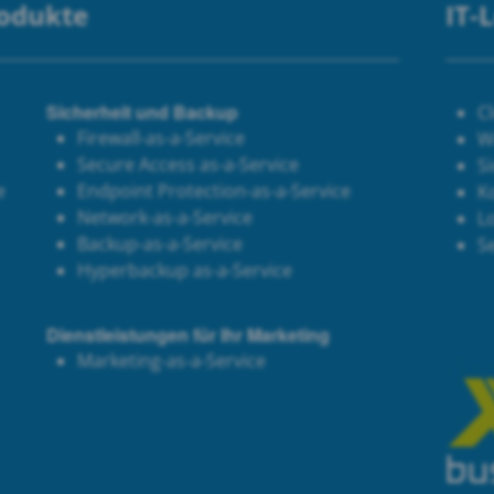
rodukte
IT-
Sicherheit und Backup
C
Firewall-as-a-Service
W
Secure Access as-a-Service
Si
e
Endpoint Protection-as-a-Service
K
Network-as-a-Service
Lo
Backup-as-a-Service
S
Hyperbackup as-a-Service
Dienstleistungen für Ihr Marketing
Marketing-as-a-Service